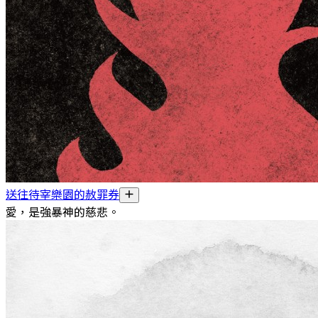
送往待宰樂園的赦罪券
愛，是強暴神的慈悲。