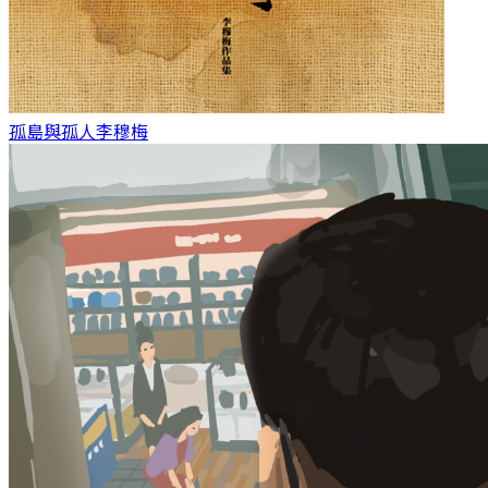
孤島與孤人
李穆梅