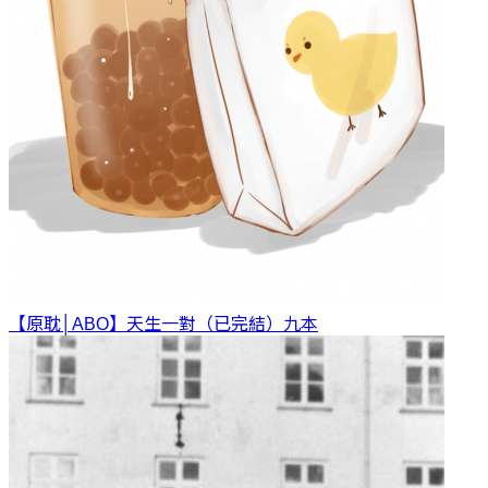
【原耽│ABO】天生一對（已完結）
九本