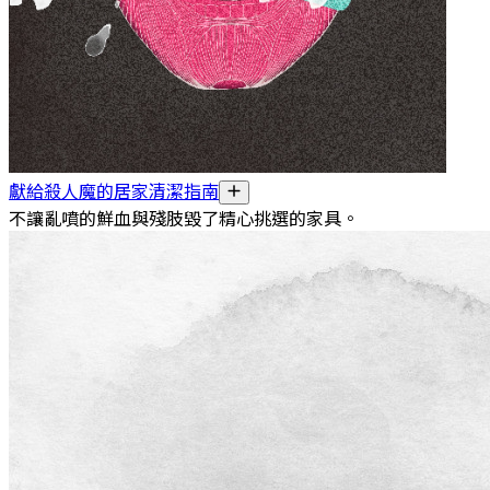
獻給殺人魔的居家清潔指南
不讓亂噴的鮮血與殘肢毀了精心挑選的家具。