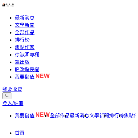
最新消息
文學新聞
全部作品
排行榜
焦點作家
徐淑卿專欄
鏡出版
IP改編授權
我要儲值
我要收費
登入/註冊
我要儲值
全部作品
最新消息
文學新聞
排行榜
焦點
首頁