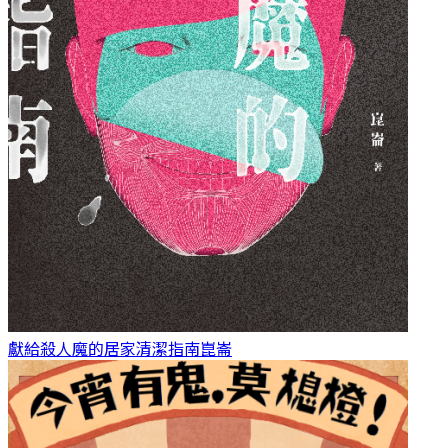
獻給殺人魔的居家清潔指南
崑崙