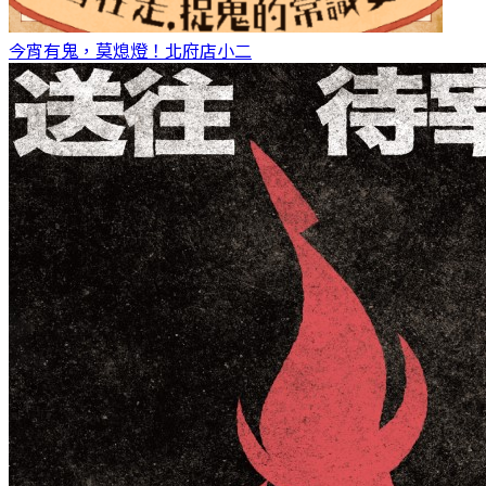
今宵有鬼，莫熄燈！
北府店小二