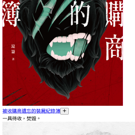
被收購商遺忘的裝屍紀錄簿
一具待收，焚毀。