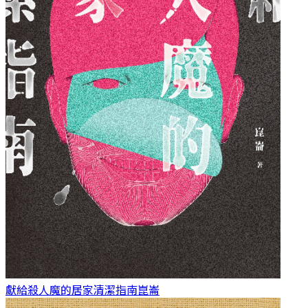
獻給殺人魔的居家清潔指南
崑崙