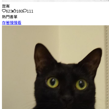
崑崙
623
180
111
熱門書單
存著慢慢看