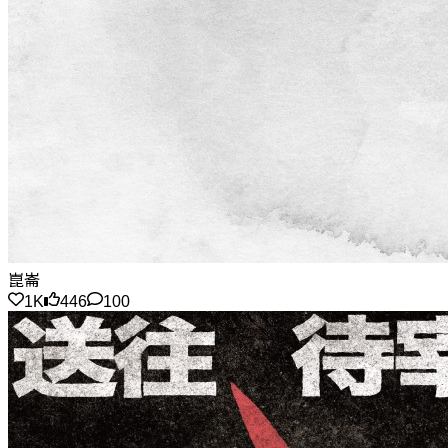
崑崙
1K
446
100