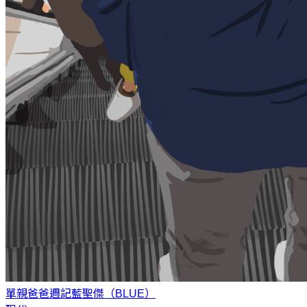
單親爸爸週記
藍聖傑（BLUE）