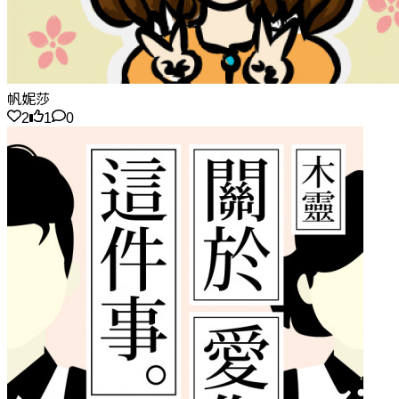
帆妮莎
2
1
0