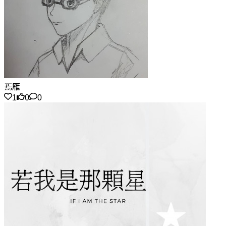
焉雁
1
0
0