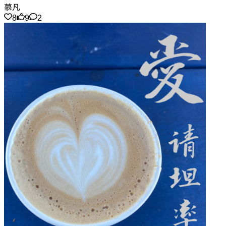
慕凡
8
9
2