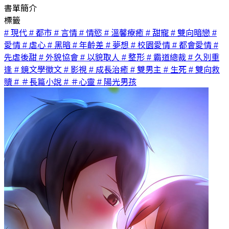
書單簡介
標籤
# 現代
# 都市
# 言情
# 情慾
# 溫馨療癒
# 甜寵
# 雙向暗戀
#
愛情
# 虐心
# 黑暗
# 年齡差
# 夢想
# 校園愛情
# 都會愛情
#
先虐後甜
# 外貌協會
# 以貌取人
# 整形
# 霸道總裁
# 久別重
逢
# 鏡文學徵文
# 影視
# 成長治癒
# 雙男主
# 生死
# 雙向救
贖
# ＃長篇小說
# ＃心靈
# 陽光男孩