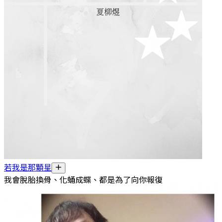
若我是那顆星
我會脫胎換骨、化蛹成蝶、都是為了向你報復