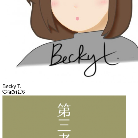
Becky T.
6
1
2