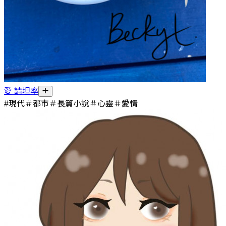
愛 請坦率
#現代＃都市＃長篇小說＃心靈＃愛情