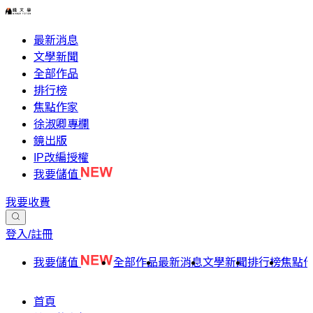
最新消息
文學新聞
全部作品
排行榜
焦點作家
徐淑卿專欄
鏡出版
IP改編授權
我要儲值
我要收費
登入/註冊
我要儲值
全部作品
最新消息
文學新聞
排行榜
焦點
首頁