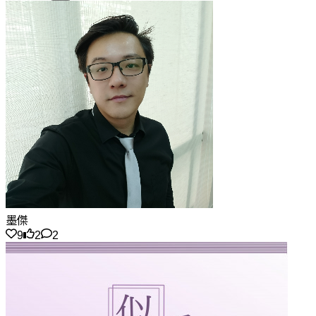
墨傑
9
2
2