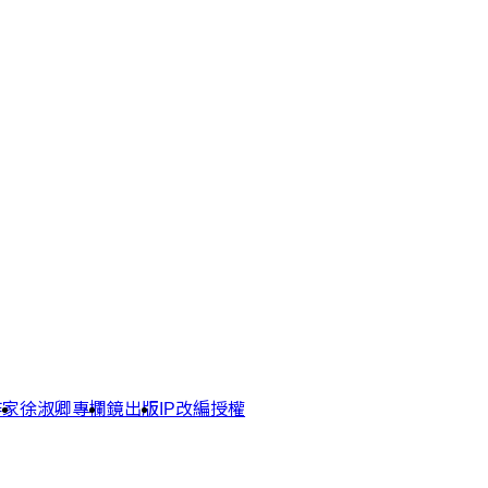
作家
徐淑卿專欄
鏡出版
IP改編授權