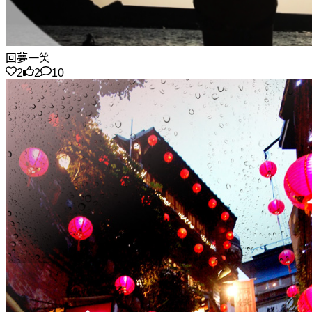
回夢一笑
2
2
10