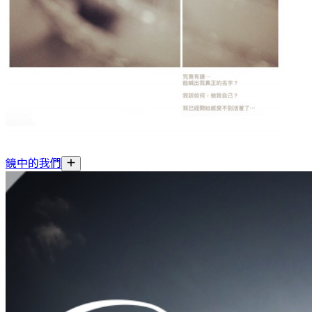
鏡中的我們