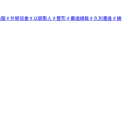
後甜
# 外貌協會
# 以貌取人
# 整形
# 霸道總裁
# 久別重逢
# 鏡