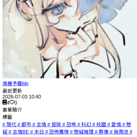
南棲予霧Mii
最近更新
2026-07-03 10:40
4
0
書單簡介
標籤
# 現代
# 都市
# 言情
# 冒險
# 恐怖
# 科幻
# 校園
# 愛情
# 懸
疑
# 言情BE
# 末日
# 恐怖驚悚
# 懸疑推理
# 群像
# 無限流
#