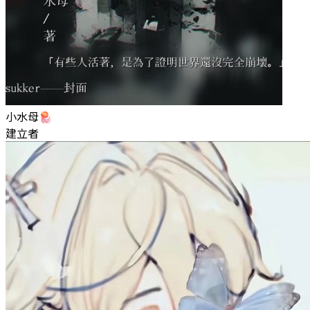
小水母🪼
建立者