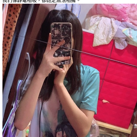
我們像靜電相吸，卻註定無法相擁。