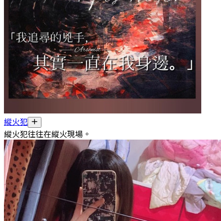
縱火犯
縱火犯往往在縱火現場。