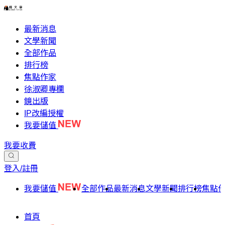
最新消息
文學新聞
全部作品
排行榜
焦點作家
徐淑卿專欄
鏡出版
IP改編授權
我要儲值
我要收費
登入/註冊
我要儲值
全部作品
最新消息
文學新聞
排行榜
焦點
首頁