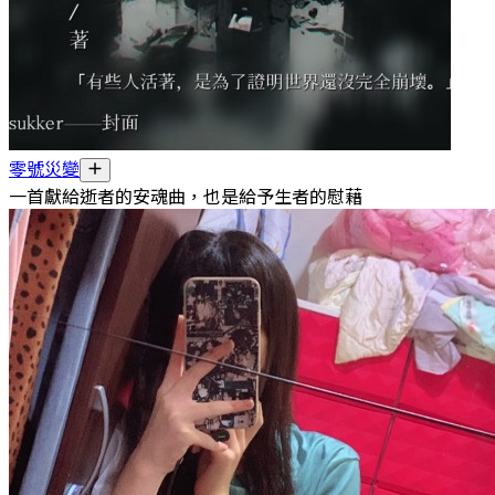
零號災變
一首獻給逝者的安魂曲，也是給予生者的慰藉