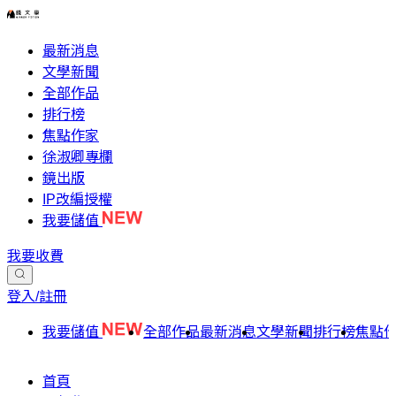
最新消息
文學新聞
全部作品
排行榜
焦點作家
徐淑卿專欄
鏡出版
IP改編授權
我要儲值
我要收費
登入/註冊
我要儲值
全部作品
最新消息
文學新聞
排行榜
焦點
首頁