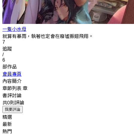
一隻小水母
就算有暴雨，執著也定會在廢墟振翅飛翔。
7
追蹤
/
6
部作品
會員專頁
內容簡介
章節列表
章
書評討論
共0則評論
我要評論
精選
最新
熱門