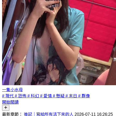
一隻小水母
# 現代
# 恐怖
# 科幻
# 愛情
# 懸疑
# 末日
# 群像
開始閱讀
最新章節：
後記｜寫給所有活下來的人
2026-07-11 16:26:25