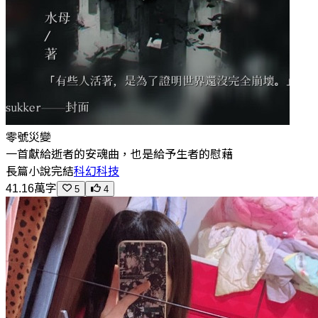
零號災變
一首獻給逝者的安魂曲，也是給予生者的慰藉
長篇小說
完結
科幻科技
41.16萬字
5
4