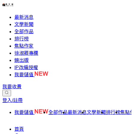
最新消息
文學新聞
全部作品
排行榜
焦點作家
徐淑卿專欄
鏡出版
IP改編授權
我要儲值
我要收費
登入/註冊
我要儲值
全部作品
最新消息
文學新聞
排行榜
焦點
首頁