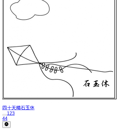
四十天晴
石玉休
1
2
3
44