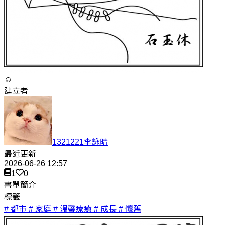
☺
建立者
1321221李詠晴
最近更新
2026-06-26 12:57
1
0
書單簡介
標籤
# 都市
# 家庭
# 溫馨療癒
# 成長
# 懷舊