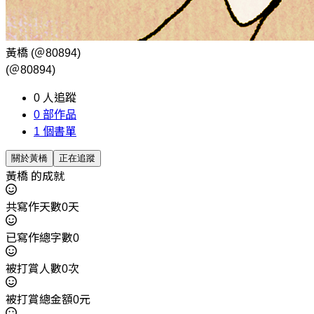
黃橋
(＠80894)
(＠80894)
0
人追蹤
0
部作品
1
個書單
關於黃橋
正在追蹤
黃橋 的成就
共寫作天數0天
已寫作總字數0
被打賞人數0次
被打賞總金額0元