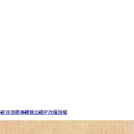
作家
徐淑卿專欄
鏡出版
IP改編授權