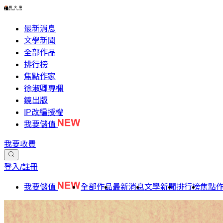
最新消息
文學新聞
全部作品
排行榜
焦點作家
徐淑卿專欄
鏡出版
IP改編授權
我要儲值
我要收費
登入/註冊
我要儲值
全部作品
最新消息
文學新聞
排行榜
焦點