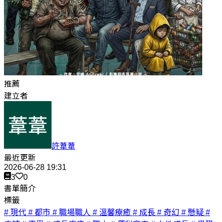
推薦
建立者
許葦葦
最近更新
2026-06-28 19:31
3
0
書單簡介
標籤
# 現代
# 都市
# 職場職人
# 溫馨療癒
# 成長
# 奇幻
# 懸疑
#