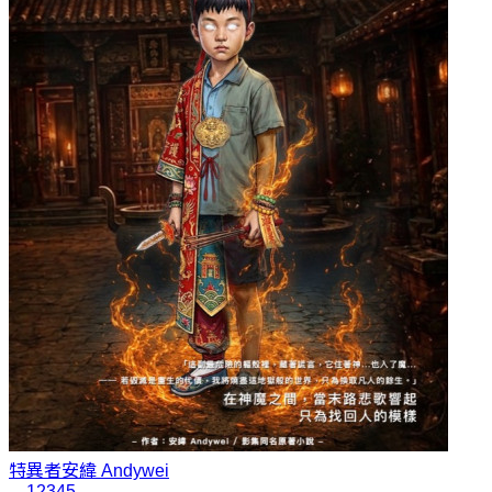
特異者
安緯 Andywei
1
2
3
4
5