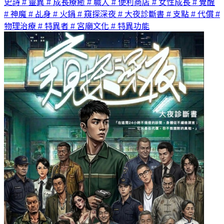
史詩
# 靈異
# 成長療癒
# 職人
# 便利商店
# 女性成長
# 覺醒
# 神魔
# 乩身
# 火鍋
# 窺探深夜
# 大夜診斷書
# 支點
# 代償
#
物理治療
# 特異者
# 宮廟文化
# 特異功能