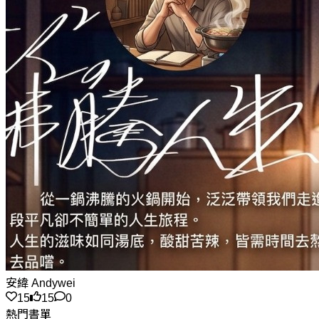
安緯 Andywei
15
15
0
熱門書單