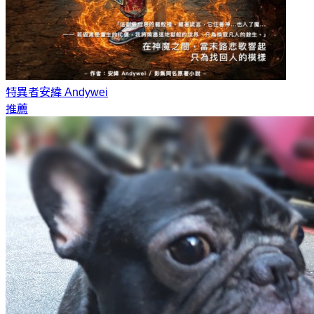
特異者
安緯 Andywei
推薦