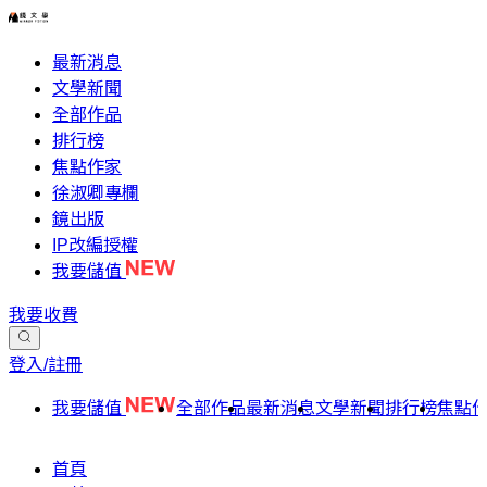
最新消息
文學新聞
全部作品
排行榜
焦點作家
徐淑卿專欄
鏡出版
IP改編授權
我要儲值
我要收費
登入/註冊
我要儲值
全部作品
最新消息
文學新聞
排行榜
焦點
首頁