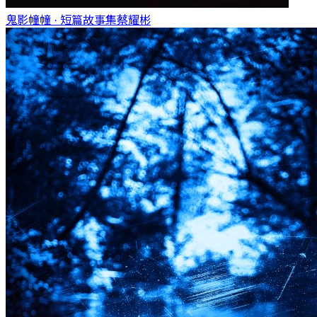
鬼影幢幢 · 短篇故事集
蔡耀彬