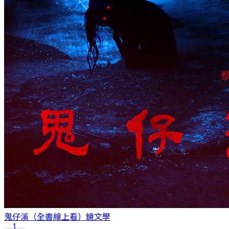
鬼仔溪（全書線上看）
鏡文學
1