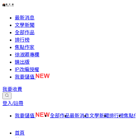
最新消息
文學新聞
全部作品
排行榜
焦點作家
徐淑卿專欄
鏡出版
IP改編授權
我要儲值
我要收費
登入/註冊
我要儲值
全部作品
最新消息
文學新聞
排行榜
焦點
首頁