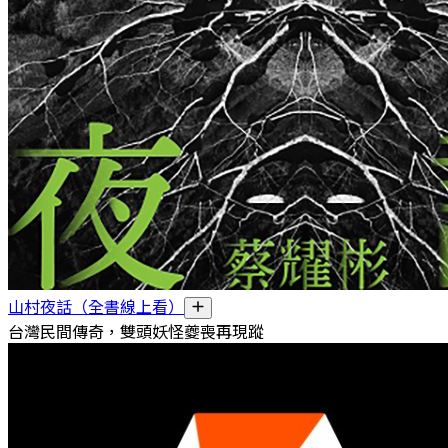
山村夜話（全書線上看）
台灣民間傳奇，雙頭妖怪夔喪再現蹤