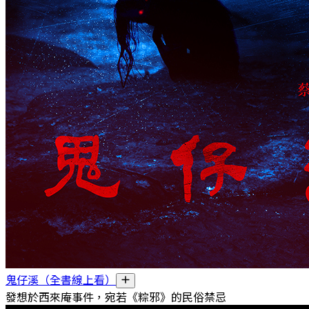
鬼仔溪（全書線上看）
發想於西來庵事件，宛若《粽邪》的民俗禁忌