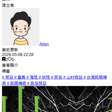
建立者
Allen
最近更新
2026-05-06 22:28
2
0
書單簡介
標籤
# 禁忌
# 靈異
# 鬼怪
# 妖怪
# 民俗
# 山村夜話
# 台灣民間傳
奇
# 民間傳奇
# 民俗禁忌