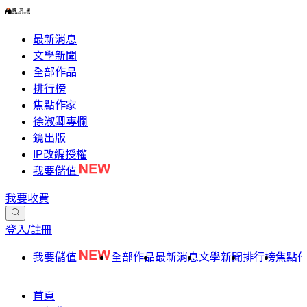
最新消息
文學新聞
全部作品
排行榜
焦點作家
徐淑卿專欄
鏡出版
IP改編授權
我要儲值
我要收費
登入/註冊
我要儲值
全部作品
最新消息
文學新聞
排行榜
焦點
首頁