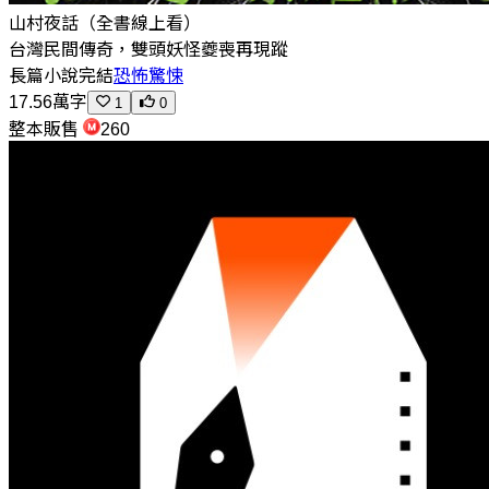
山村夜話（全書線上看）
台灣民間傳奇，雙頭妖怪夔喪再現蹤
長篇小說
完結
恐怖驚悚
17.56萬字
1
0
整本販售
260