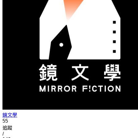
鏡文學
55
追蹤
/