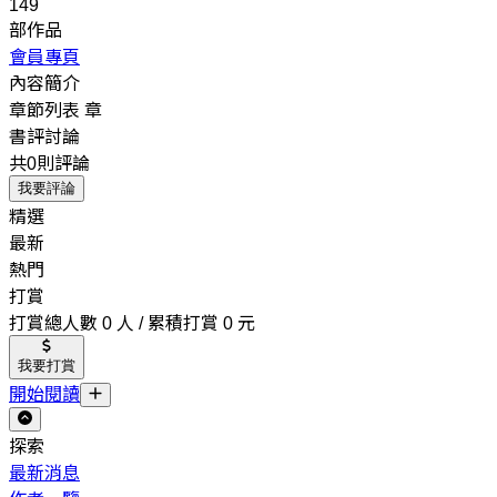
149
部作品
會員專頁
內容簡介
章節列表
章
書評討論
共0則評論
我要評論
精選
最新
熱門
打賞
打賞總人數 0 人 / 累積打賞 0 元
我要打賞
開始閱讀
探索
最新消息