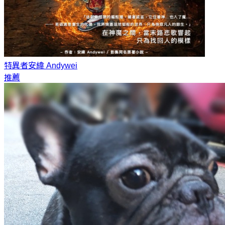
特異者
安緯 Andywei
推薦