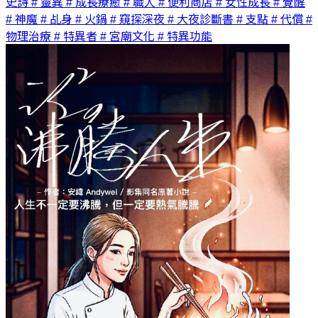
史詩
# 靈異
# 成長療癒
# 職人
# 便利商店
# 女性成長
# 覺醒
# 神魔
# 乩身
# 火鍋
# 窺探深夜
# 大夜診斷書
# 支點
# 代償
#
物理治療
# 特異者
# 宮廟文化
# 特異功能