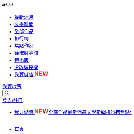
最新消息
文學新聞
全部作品
排行榜
焦點作家
徐淑卿專欄
鏡出版
IP改編授權
我要儲值
我要收費
登入/註冊
我要儲值
全部作品
最新消息
文學新聞
排行榜
焦點
首頁