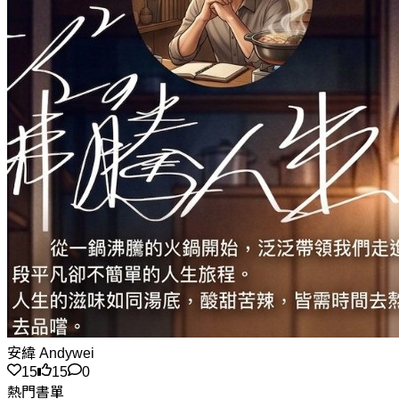
安緯 Andywei
15
15
0
熱門書單