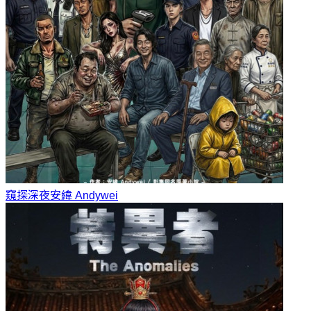
窺探深夜
安緯 Andywei