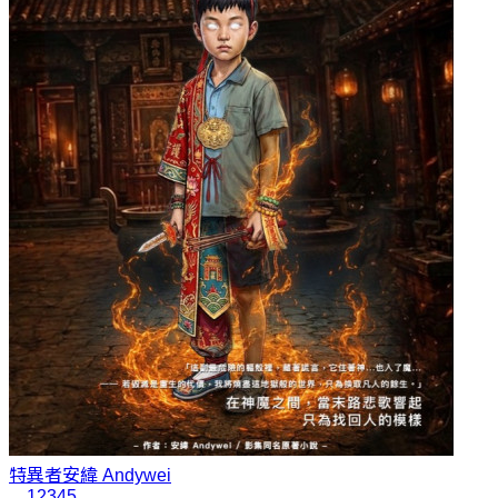
特異者
安緯 Andywei
1
2
3
4
5