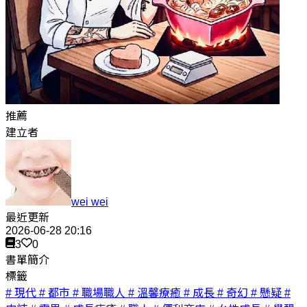
推薦
建立者
wei wei
最近更新
2026-06-28 20:16
3
0
書單簡介
標籤
# 現代
# 都市
# 職場職人
# 溫馨療癒
# 成長
# 奇幻
# 懸疑
#