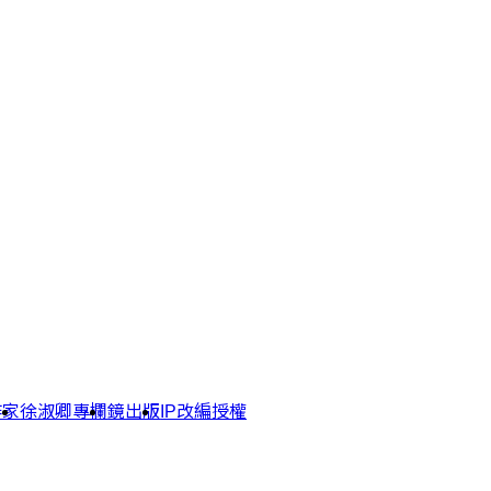
作家
徐淑卿專欄
鏡出版
IP改編授權