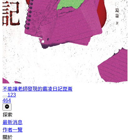
不能讓老師發現的霸凌日記
崑崙
1
2
3
464
探索
最新消息
作者一覽
關於