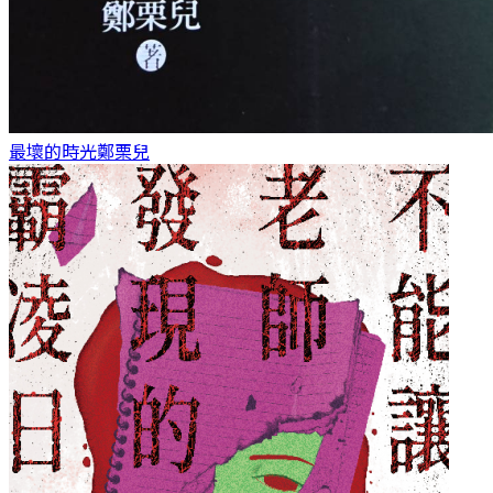
最壞的時光
鄭栗兒