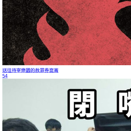
送往待宰樂園的赦罪券
崑崙
54