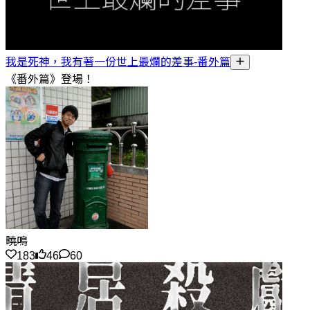
我是死神，我有著一份世上最爛的差事-番外篇
《番外篇》登場！
曉鳴
183
46
60