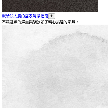
獻給殺人魔的居家清潔指南
不讓亂噴的鮮血與殘肢毀了精心挑選的家具。