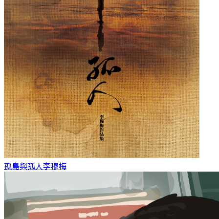
孤島與孤人
李穆梅