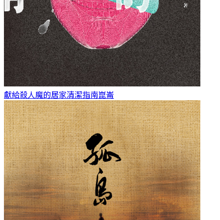
獻給殺人魔的居家清潔指南
崑崙