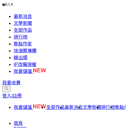
最新消息
文學新聞
全部作品
排行榜
焦點作家
徐淑卿專欄
鏡出版
IP改編授權
我要儲值
我要收費
登入/註冊
我要儲值
全部作品
最新消息
文學新聞
排行榜
焦點
首頁