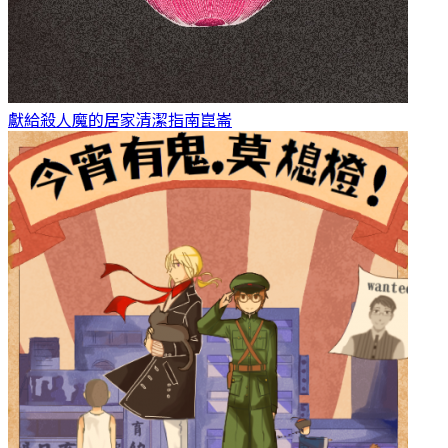
獻給殺人魔的居家清潔指南
崑崙