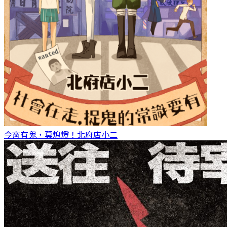
今宵有鬼，莫熄燈！
北府店小二