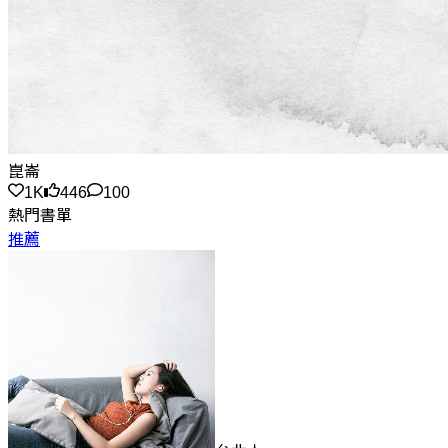
崑崙
1K
446
100
熱門書單
推薦