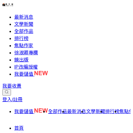
最新消息
文學新聞
全部作品
排行榜
焦點作家
徐淑卿專欄
鏡出版
IP改編授權
我要儲值
我要收費
登入/註冊
我要儲值
全部作品
最新消息
文學新聞
排行榜
焦點
首頁