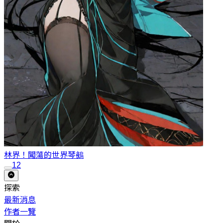
林界！闖蕩的世界
琴鵺
1
2
探索
最新消息
作者一覽