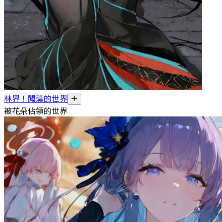
林界！闖蕩的世界
被花朵佔領的世界