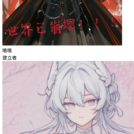
嘻嘻
建立者