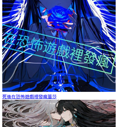
死後在恐怖遊戲裡發瘋
蕾莎