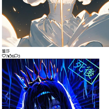
蕾莎
7
6
3