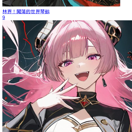
林界！闖蕩的世界
琴鵺
9