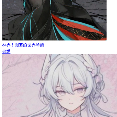
林界！闖蕩的世界
琴鵺
最愛