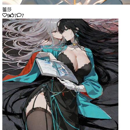
蕾莎
9
7
7