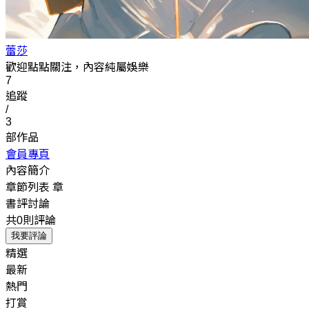
蕾莎
歡迎點點關注，內容純屬娛樂
7
追蹤
/
3
部作品
會員專頁
內容簡介
章節列表
章
書評討論
共0則評論
我要評論
精選
最新
熱門
打賞