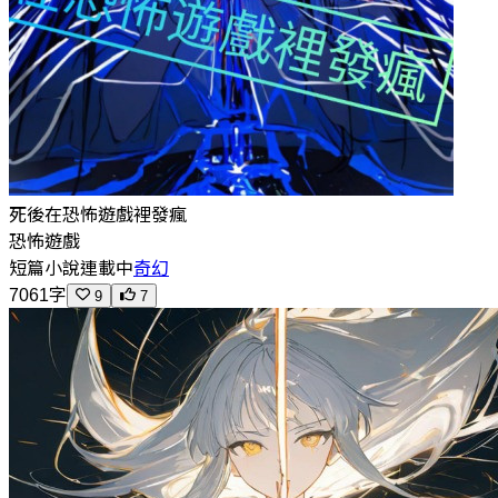
死後在恐怖遊戲裡發瘋
恐怖遊戲
短篇小說
連載中
奇幻
7061字
9
7