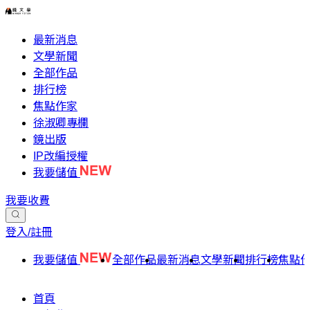
最新消息
文學新聞
全部作品
排行榜
焦點作家
徐淑卿專欄
鏡出版
IP改編授權
我要儲值
我要收費
登入/註冊
我要儲值
全部作品
最新消息
文學新聞
排行榜
焦點
首頁