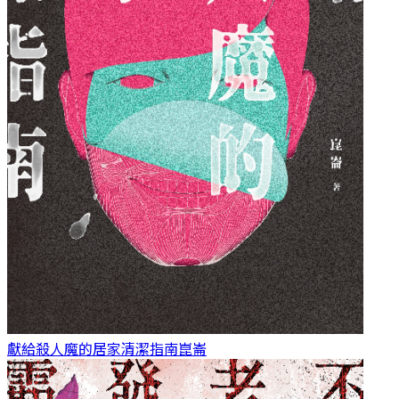
獻給殺人魔的居家清潔指南
崑崙