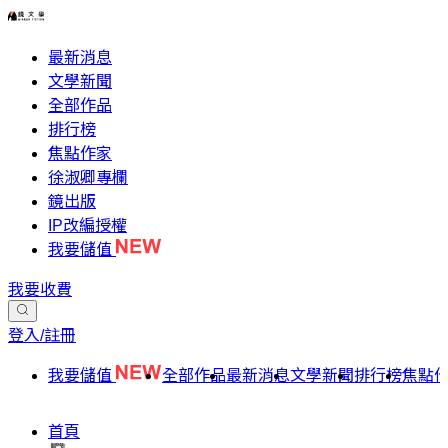
最新消息
文學新聞
全部作品
排行榜
焦點作家
徐淑卿專欄
鏡出版
IP改編授權
我要儲值
我要收費
登入/註冊
我要儲值
全部作品
最新消息
文學新聞
排行榜
焦點
首頁