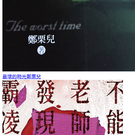
最壞的時光
鄭栗兒