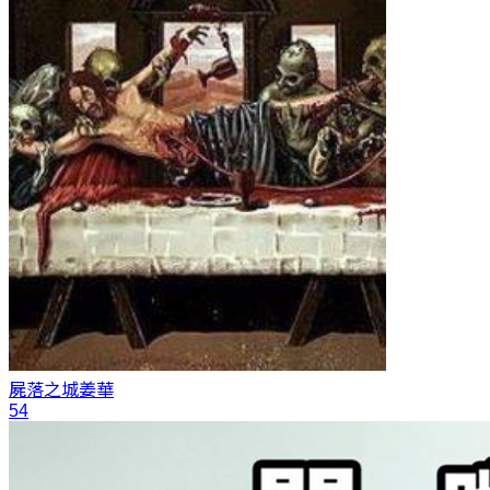
屍落之城
姜華
54