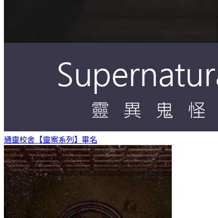
通靈校舍【靈案系列】
畢名