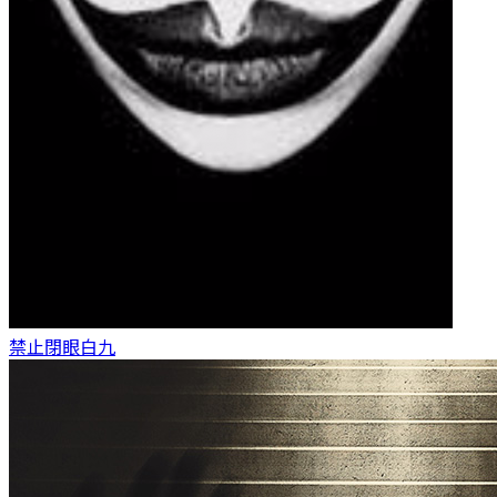
禁止閉眼
白九