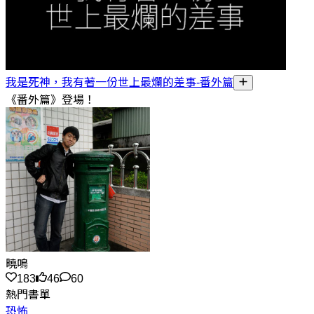
我是死神，我有著一份世上最爛的差事-番外篇
《番外篇》登場！
曉鳴
183
46
60
熱門書單
恐怖