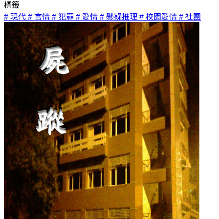
標籤
# 現代
# 言情
# 犯罪
# 愛情
# 懸疑推理
# 校園愛情
# 社團