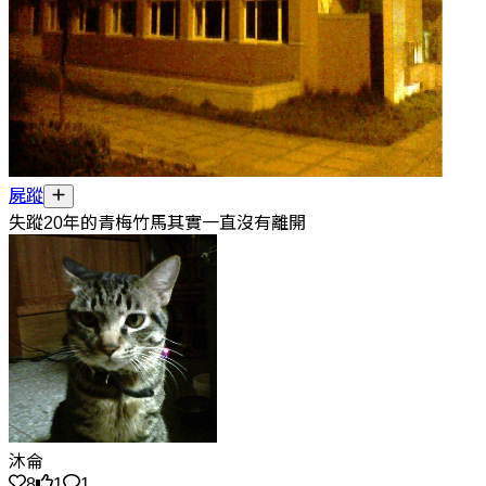
屍蹤
失蹤20年的青梅竹馬其實一直沒有離開
沐侖
8
1
1