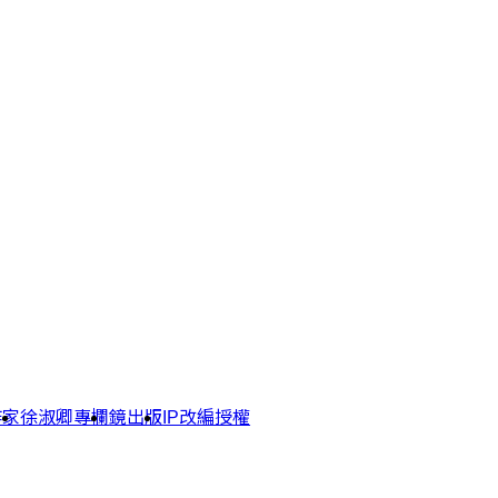
作家
徐淑卿專欄
鏡出版
IP改編授權