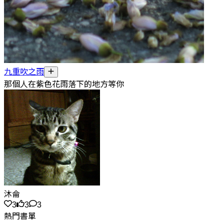
九重吹之雨
那個人在紫色花雨落下的地方等你
沐侖
3
3
3
熱門書單