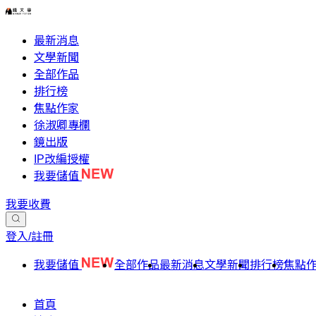
最新消息
文學新聞
全部作品
排行榜
焦點作家
徐淑卿專欄
鏡出版
IP改編授權
我要儲值
我要收費
登入/註冊
我要儲值
全部作品
最新消息
文學新聞
排行榜
焦點
首頁