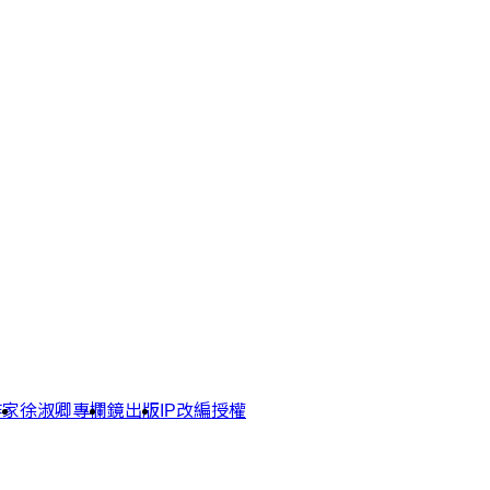
作家
徐淑卿專欄
鏡出版
IP改編授權