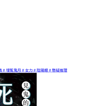
情
# 埋冤鬼月
# 女力
# 陰陽眼
# 懸疑推理