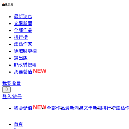
最新消息
文學新聞
全部作品
排行榜
焦點作家
徐淑卿專欄
鏡出版
IP改編授權
我要儲值
我要收費
登入/註冊
我要儲值
全部作品
最新消息
文學新聞
排行榜
焦點
首頁