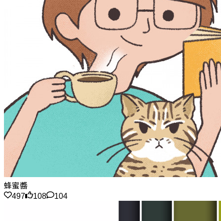
蜂蜜醬
497
108
104