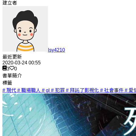
建立者
lsy4210
最近更新
2020-03-24 00:55
3
0
書單簡介
標籤
# 現代
# 職場職人
# gl
# 犯罪
# 拜託了影視化
# 社會事件
# 愛