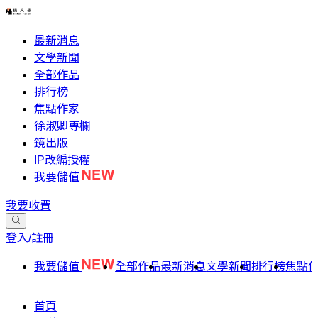
最新消息
文學新聞
全部作品
排行榜
焦點作家
徐淑卿專欄
鏡出版
IP改編授權
我要儲值
我要收費
登入/註冊
我要儲值
全部作品
最新消息
文學新聞
排行榜
焦點
首頁