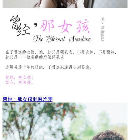
曾經，那女孩
泯滄湮瀾