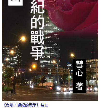
《女瓣：違紀的戰爭》
彗心