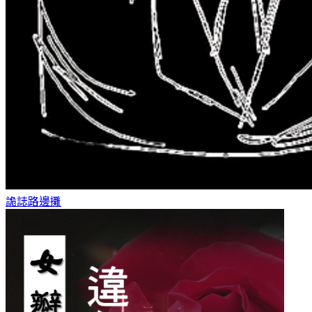
詭誌
路邊攤