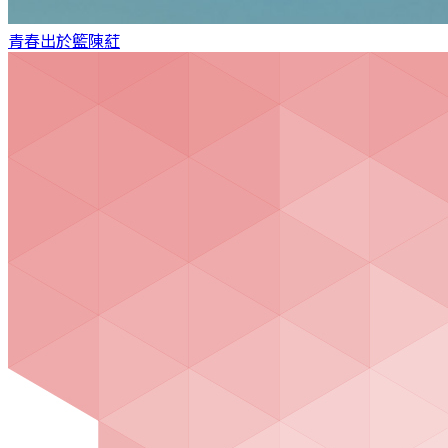
青春出於籃
陳葒