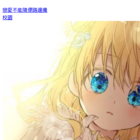
戀愛不能隨便
路邊攤
校園