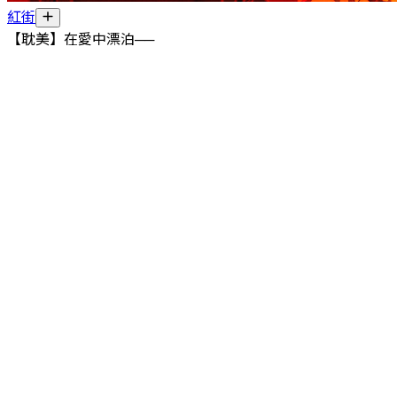
紅街
【耽美】在愛中漂泊──