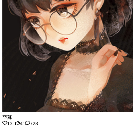
亞蘇
131
41
728