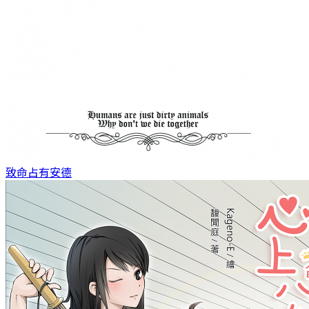
致命占有
安德