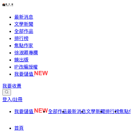
最新消息
文學新聞
全部作品
排行榜
焦點作家
徐淑卿專欄
鏡出版
IP改編授權
我要儲值
我要收費
登入/註冊
我要儲值
全部作品
最新消息
文學新聞
排行榜
焦點
首頁