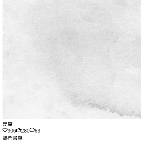
崑崙
906
280
63
熱門書單