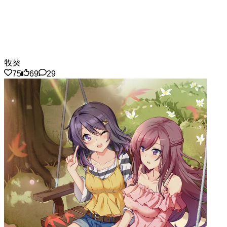
牧葵
75
69
29