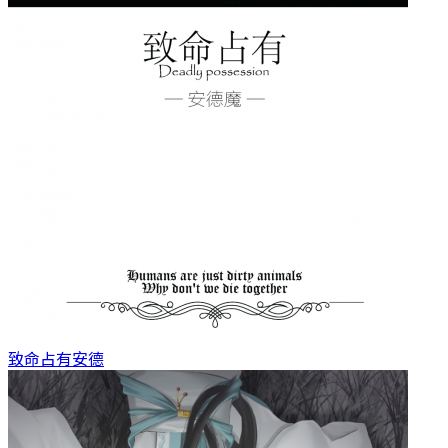
致命占有
安德