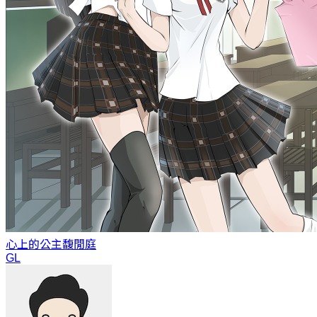
心上的公主
馥閒庭
GL