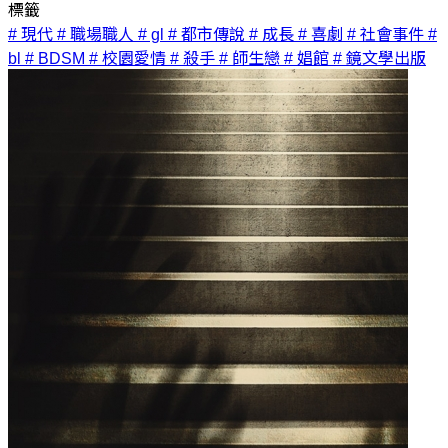
標籤
# 現代
# 職場職人
# gl
# 都市傳說
# 成長
# 喜劇
# 社會事件
#
bl
# BDSM
# 校園愛情
# 殺手
# 師生戀
# 娼館
# 鏡文學出版