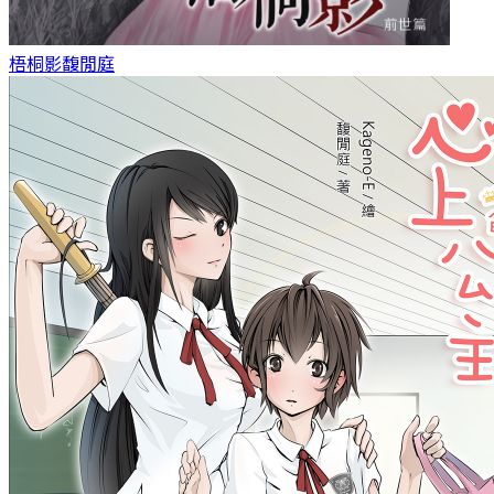
梧桐影
馥閒庭