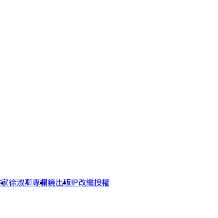
作家
徐淑卿專欄
鏡出版
IP改編授權