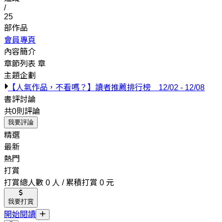
/
25
部作品
會員專頁
內容簡介
章節列表
章
主題企劃
【人氣作品，不看嗎？】讀者推薦排行榜 12/02 - 12/08
書評討論
共0則評論
我要評論
精選
最新
熱門
打賞
打賞總人數 0 人 / 累積打賞 0 元
我要打賞
開始閱讀