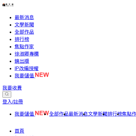
最新消息
文學新聞
全部作品
排行榜
焦點作家
徐淑卿專欄
鏡出版
IP改編授權
我要儲值
我要收費
登入/註冊
我要儲值
全部作品
最新消息
文學新聞
排行榜
焦點
首頁