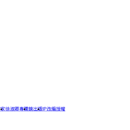
作家
徐淑卿專欄
鏡出版
IP改編授權