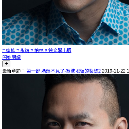
# 家族
# 永靖
# 柏林
# 鏡文學出版
開始閱讀
最新章節：
第一部 媽媽不見了-塞進地板的裂縫2
2019-11-22 