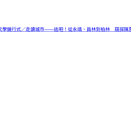
文學鏡行式／走讀城市——逃吧！從永靖、員林到柏林 窺探陳