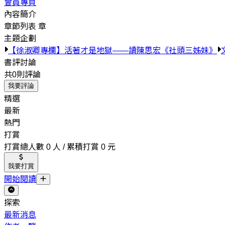
會員專頁
內容簡介
章節列表
章
主題企劃
【徐淑卿專欄】活著才是地獄——讀陳思宏《社頭三姊妹》
書評討論
共0則評論
我要評論
精選
最新
熱門
打賞
打賞總人數 0 人 / 累積打賞 0 元
我要打賞
開始閱讀
探索
最新消息