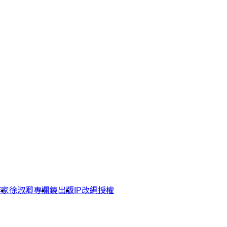
作家
徐淑卿專欄
鏡出版
IP改編授權