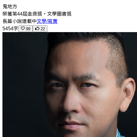
鬼地方
榮獲第44屆金鼎獎‧文學圖書獎
長篇小說
連載中
文學/寫實
5454字
99
22