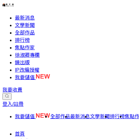
最新消息
文學新聞
全部作品
排行榜
焦點作家
徐淑卿專欄
鏡出版
IP改編授權
我要儲值
我要收費
登入/註冊
我要儲值
全部作品
最新消息
文學新聞
排行榜
焦點
首頁