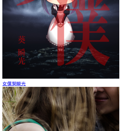
女僕
葵瞬光