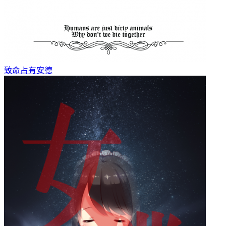
致命占有
安德