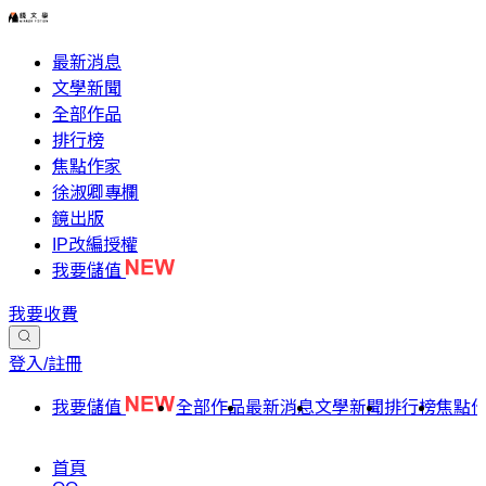
最新消息
文學新聞
全部作品
排行榜
焦點作家
徐淑卿專欄
鏡出版
IP改編授權
我要儲值
我要收費
登入/註冊
我要儲值
全部作品
最新消息
文學新聞
排行榜
焦點
首頁