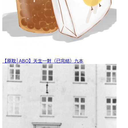
【原耽│ABO】天生一對（已完結）
九本