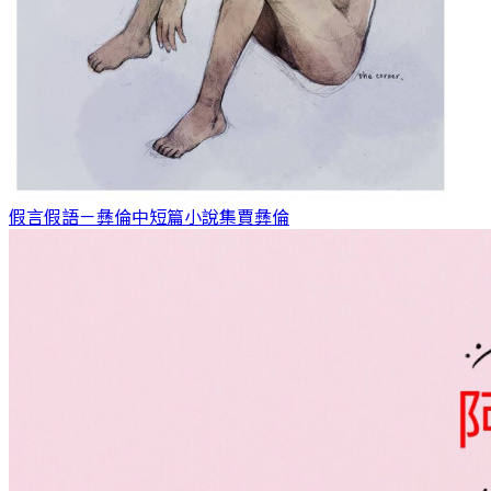
假言假語－彝倫中短篇小說集
賈彝倫