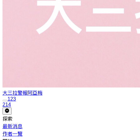
大三拉警報
阿亞梅
1
2
3
214
探索
最新消息
作者一覽