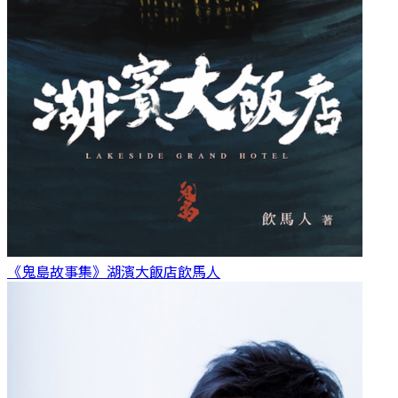
《鬼島故事集》湖濱大飯店
飲馬人