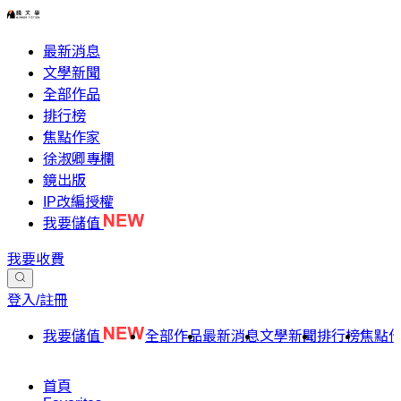
最新消息
文學新聞
全部作品
排行榜
焦點作家
徐淑卿專欄
鏡出版
IP改編授權
我要儲值
我要收費
登入/註冊
我要儲值
全部作品
最新消息
文學新聞
排行榜
焦點
首頁