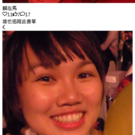
麟左馬
11
7
17
誰也追蹤此書單