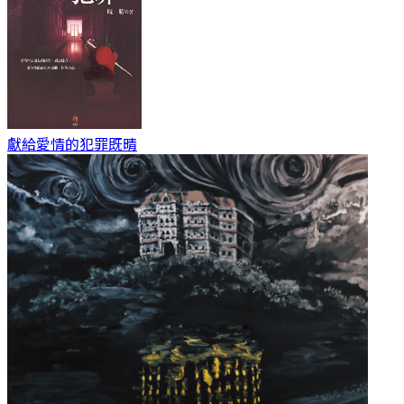
獻給愛情的犯罪
既晴