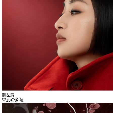
麟左馬
15
8
8