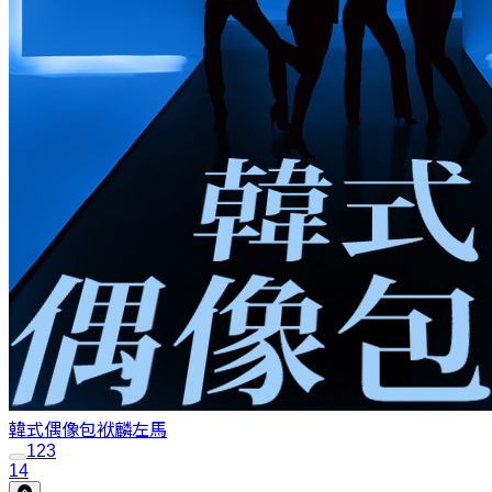
韓式偶像包袱
麟左馬
1
2
3
14