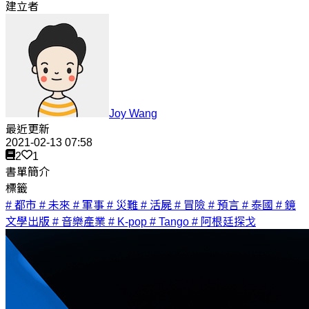
建立者
Joy Wang
最近更新
2021-02-13 07:58
2
1
書單簡介
標籤
# 都市
# 未來
# 軍事
# 災難
# 活屍
# 冒險
# 預言
# 泰國
# 鏡
文學出版
# 音樂產業
# K-pop
# Tango
# 阿根廷探戈