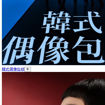
韓式偶像包袱