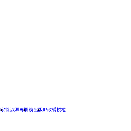
作家
徐淑卿專欄
鏡出版
IP改編授權