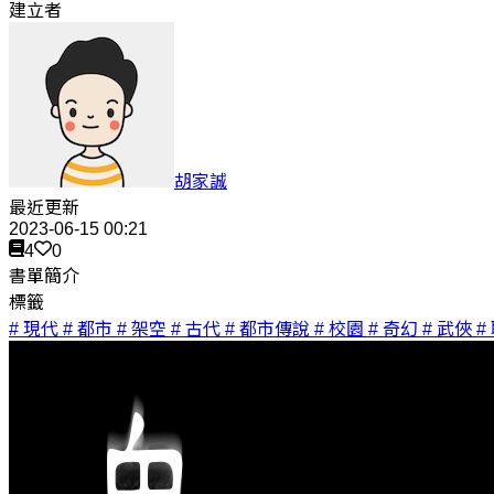
建立者
胡家誠
最近更新
2023-06-15 00:21
4
0
書單簡介
標籤
# 現代
# 都市
# 架空
# 古代
# 都市傳說
# 校園
# 奇幻
# 武俠
#