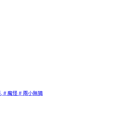
,
# 魔怪
# 兩小無猜