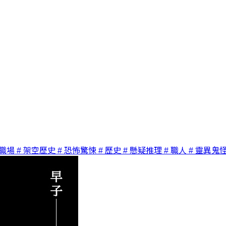
 職場
# 架空歷史
# 恐怖驚悚
# 歷史
# 懸疑推理
# 職人
# 靈異鬼怪