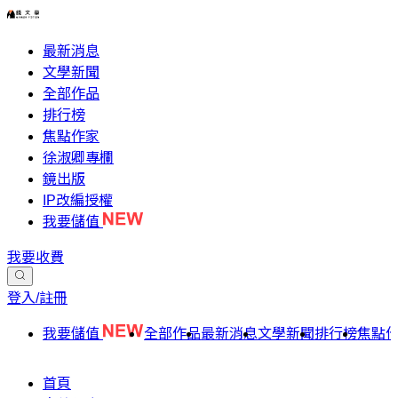
最新消息
文學新聞
全部作品
排行榜
焦點作家
徐淑卿專欄
鏡出版
IP改編授權
我要儲值
我要收費
登入/註冊
我要儲值
全部作品
最新消息
文學新聞
排行榜
焦點
首頁