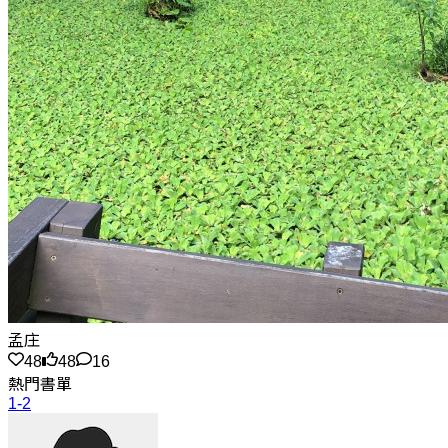
孟庄
48
48
16
熱門書單
1-2