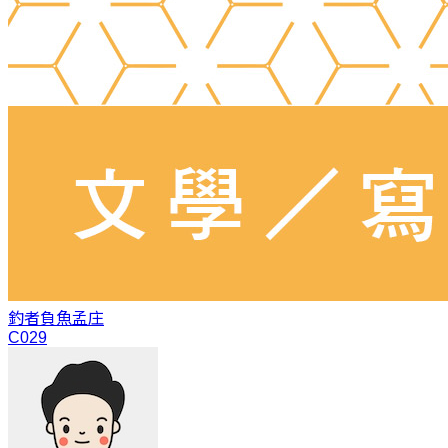
釣者負魚
孟庄
C029