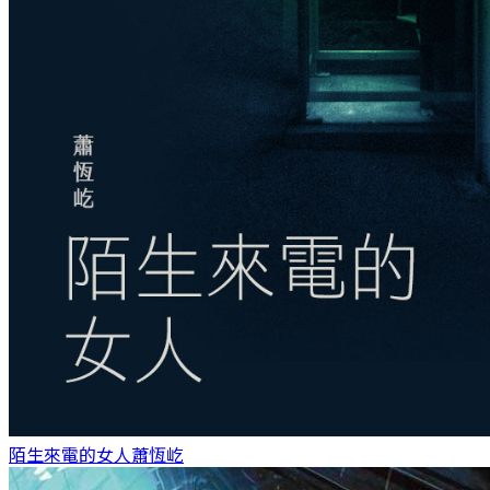
陌生來電的女人
蕭恆屹