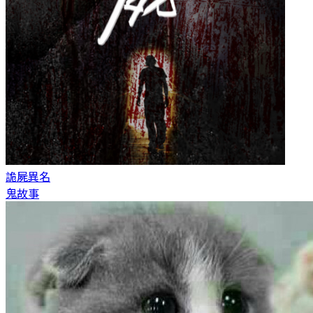
詭屍
異名
鬼故事