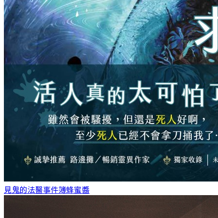
見鬼的法醫事件簿
蜂蜜醬