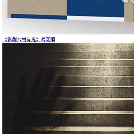
《影劇六村有鬼》
馮翊綱