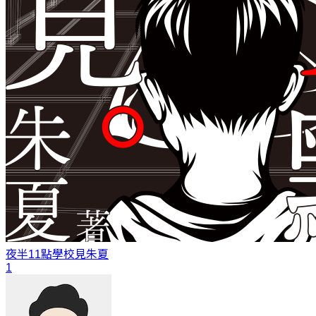
夜半11點學校見
朱夏
1