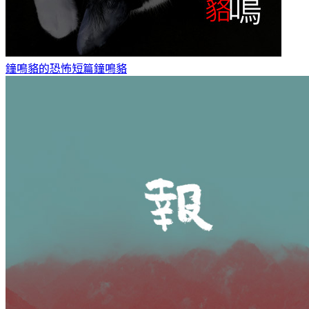
鐘鳴貉的恐怖短篇
鐘鳴貉