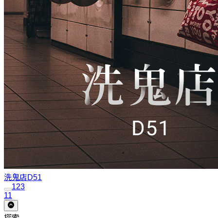
洗鬼店
D51
1
2
3
11
探索