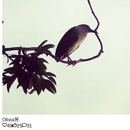
Olivia芳
49
25
31