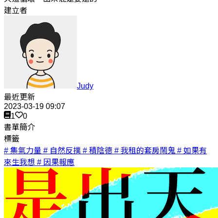
建立者
Judy
最近更新
2023-03-19 09:07
1
0
書單簡介
標籤
# 集氣力量
# 自然反撲
# 積陰德
# 我租的套房鬧鬼
# 如果有
來生我想
# 因果報應