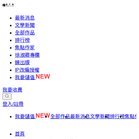
最新消息
文學新聞
全部作品
排行榜
焦點作家
徐淑卿專欄
鏡出版
IP改編授權
我要儲值
我要收費
登入/註冊
我要儲值
全部作品
最新消息
文學新聞
排行榜
焦點
首頁