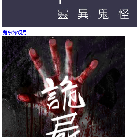
鬼事錄
傾月