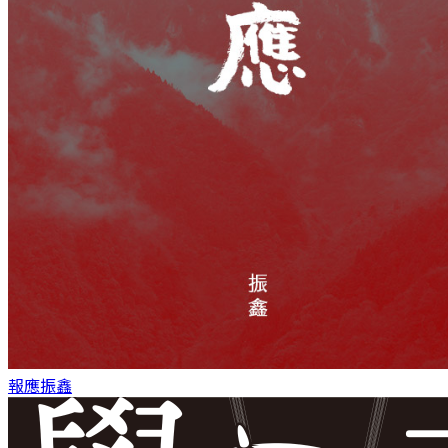
報應
振鑫