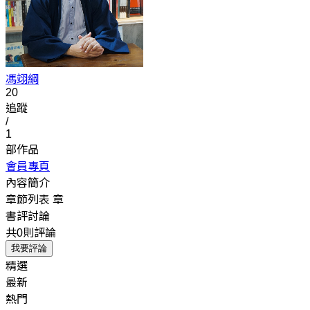
馮翊綱
20
追蹤
/
1
部作品
會員專頁
內容簡介
章節列表
章
書評討論
共0則評論
我要評論
精選
最新
熱門