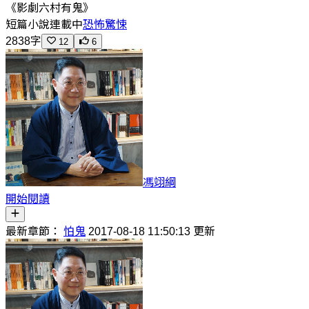
《影劇六村有鬼》
短篇小說
連載中
恐怖驚悚
2838字
12
6
馮翊綱
開始閱讀
最新章節：
怕鬼
2017-08-18 11:50:13 更新