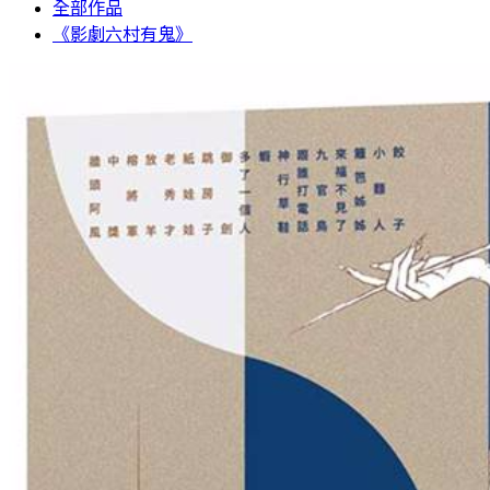
全部作品
《影劇六村有鬼》