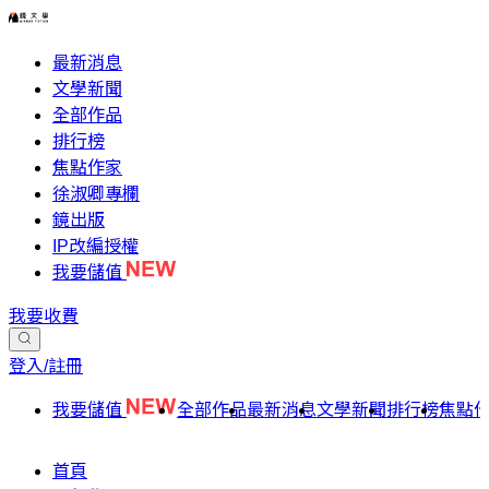
最新消息
文學新聞
全部作品
排行榜
焦點作家
徐淑卿專欄
鏡出版
IP改編授權
我要儲值
我要收費
登入/註冊
我要儲值
全部作品
最新消息
文學新聞
排行榜
焦點
首頁