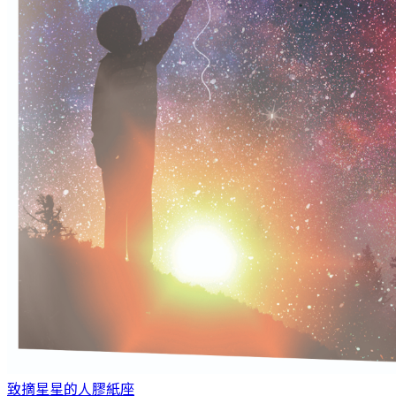
致摘星星的人
膠紙座