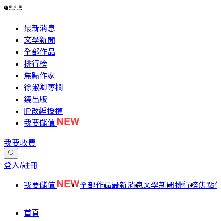
最新消息
文學新聞
全部作品
排行榜
焦點作家
徐淑卿專欄
鏡出版
IP改編授權
我要儲值
我要收費
登入/註冊
我要儲值
全部作品
最新消息
文學新聞
排行榜
焦點
首頁