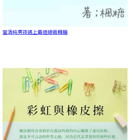
當清純男孩遇上霸道總裁
楓糖