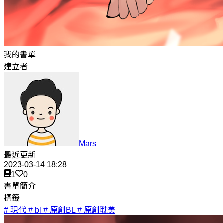
我的書單
建立者
Mars
最近更新
2023-03-14 18:28
1
0
書單簡介
標籤
# 現代
# bl
# 原創BL
# 原創耽美