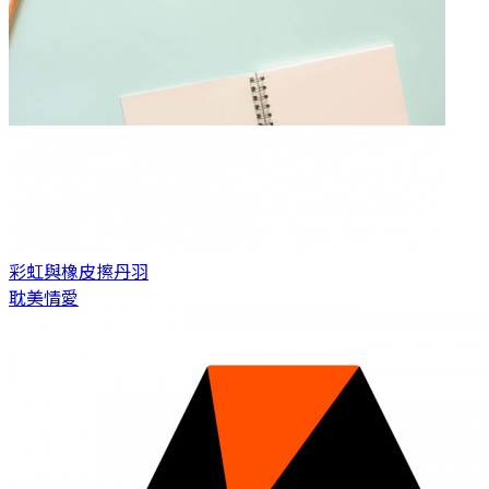
彩虹與橡皮擦
丹羽
耽美情愛