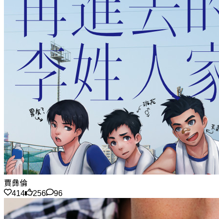
賈彝倫
414
256
96