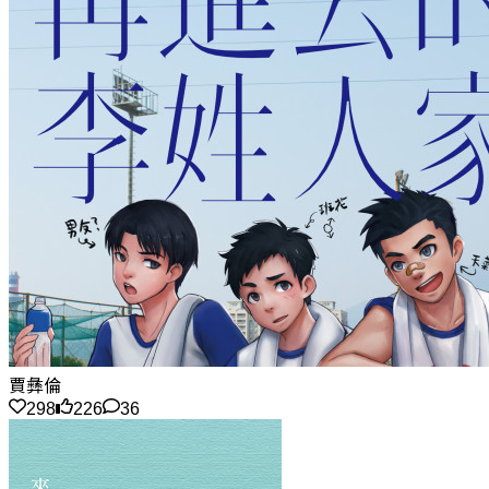
賈彝倫
298
226
36