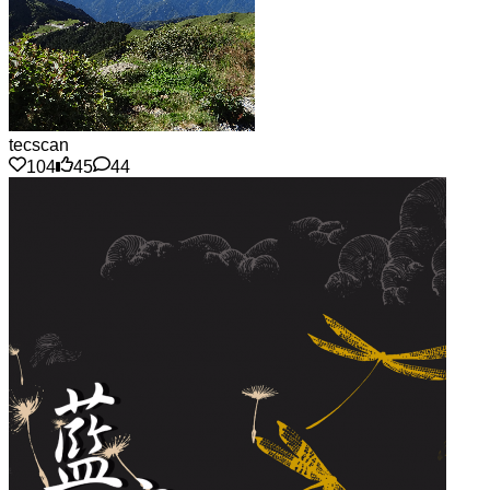
tecscan
104
45
44