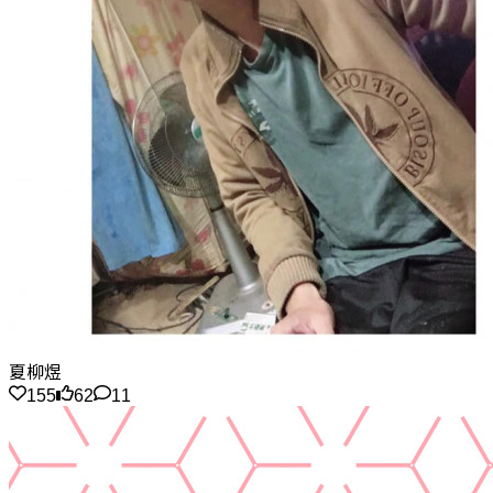
夏柳煜
155
62
11