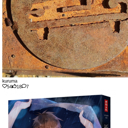
kuruma
54
18
7