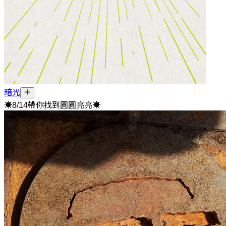
暗光
☀8/14帶你找到圓圓亮亮☀