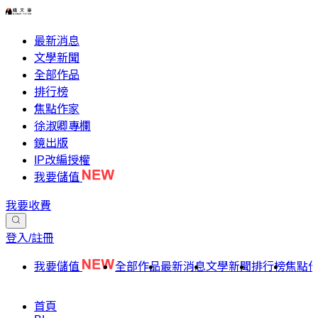
最新消息
文學新聞
全部作品
排行榜
焦點作家
徐淑卿專欄
鏡出版
IP改編授權
我要儲值
我要收費
登入/註冊
我要儲值
全部作品
最新消息
文學新聞
排行榜
焦點
首頁