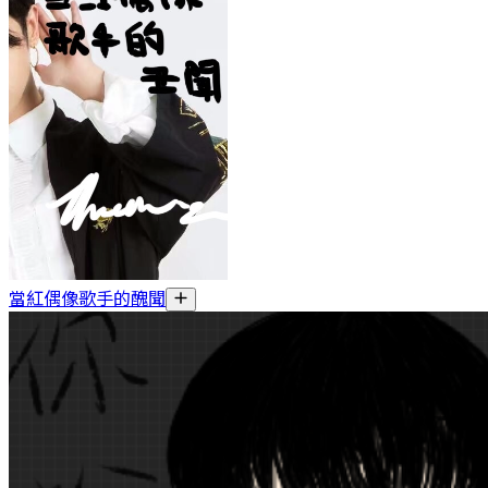
當紅偶像歌手的醜聞