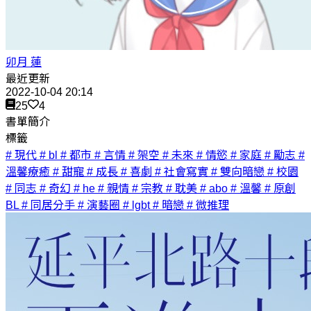
卯月 蓮
最近更新
2022-10-04 20:14
25
4
書單簡介
標籤
# 現代
# bl
# 都市
# 言情
# 架空
# 未來
# 情慾
# 家庭
# 勵志
#
溫馨療癒
# 甜寵
# 成長
# 喜劇
# 社會寫實
# 雙向暗戀
# 校園
# 同志
# 奇幻
# he
# 親情
# 宗教
# 耽美
# abo
# 溫馨
# 原創
BL
# 同居分手
# 演藝圈
# lgbt
# 暗戀
# 微推理