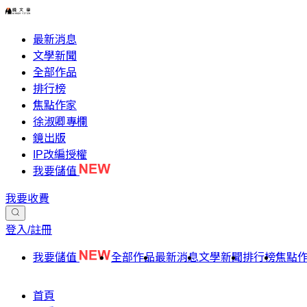
最新消息
文學新聞
全部作品
排行榜
焦點作家
徐淑卿專欄
鏡出版
IP改編授權
我要儲值
我要收費
登入/註冊
我要儲值
全部作品
最新消息
文學新聞
排行榜
焦點
首頁