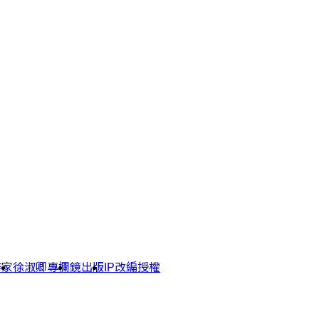
作家
徐淑卿專欄
鏡出版
IP改編授權