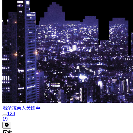
潘朵拉商人
黃國華
1
2
3
19
探索