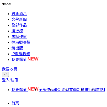
最新消息
文學新聞
全部作品
排行榜
焦點作家
徐淑卿專欄
鏡出版
IP改編授權
我要儲值
我要收費
登入/註冊
我要儲值
全部作品
最新消息
文學新聞
排行榜
焦點
首頁