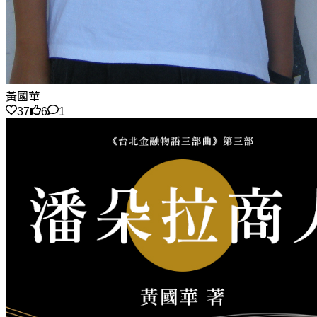
黃國華
37
6
1