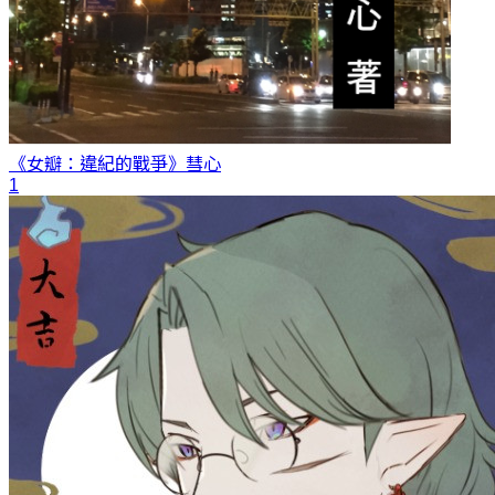
《女瓣：違紀的戰爭》
彗心
1