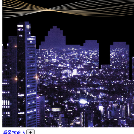
潘朵拉商人