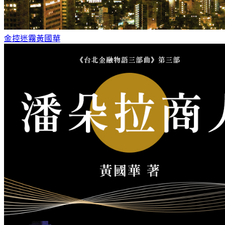
金控迷霧
黃國華