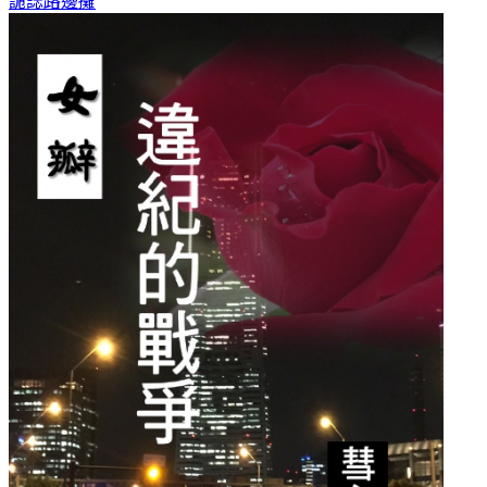
詭誌
路邊攤