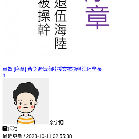
軍奴 [序章] 勒令退伍海陸援交被操幹
海陸學長
h
余宇翔
1
0
最近更新 / 2023-10-11 02:55:38