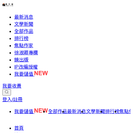
最新消息
文學新聞
全部作品
排行榜
焦點作家
徐淑卿專欄
鏡出版
IP改編授權
我要儲值
我要收費
登入/註冊
我要儲值
全部作品
最新消息
文學新聞
排行榜
焦點
首頁