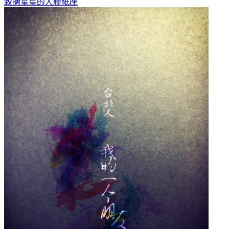
致摘星星的人
膠紙座