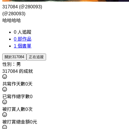
317084
(＠280093)
(＠280093)
哈哈哈哈
0
人追蹤
0
部作品
1
個書單
關於317084
正在追蹤
性別：男
317084 的成就
共寫作天數0天
已寫作總字數0
被打賞人數0次
被打賞總金額0元