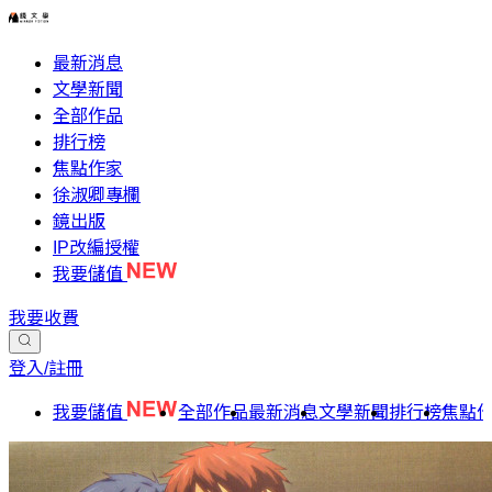
最新消息
文學新聞
全部作品
排行榜
焦點作家
徐淑卿專欄
鏡出版
IP改編授權
我要儲值
我要收費
登入/註冊
我要儲值
全部作品
最新消息
文學新聞
排行榜
焦點