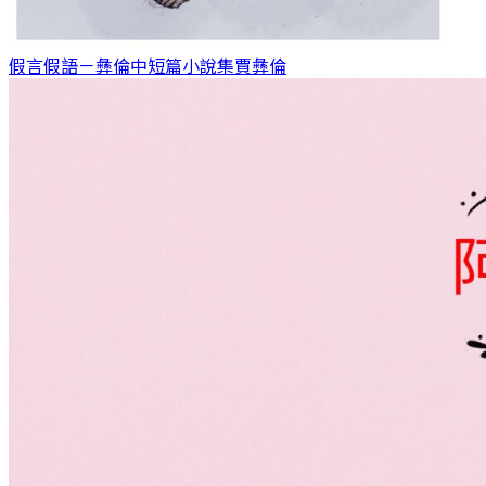
假言假語－彝倫中短篇小說集
賈彝倫