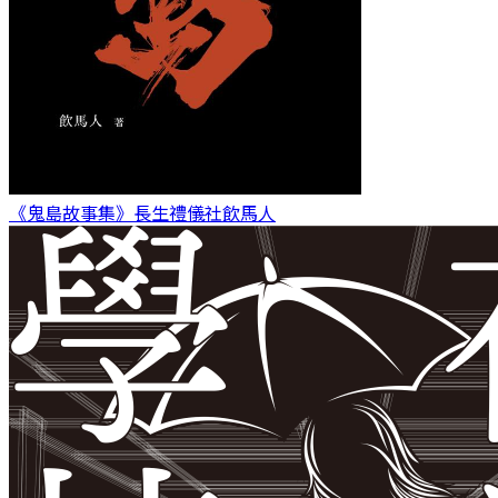
《鬼島故事集》長生禮儀社
飲馬人