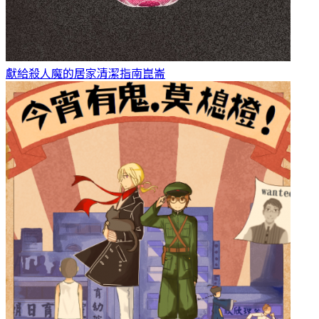
獻給殺人魔的居家清潔指南
崑崙