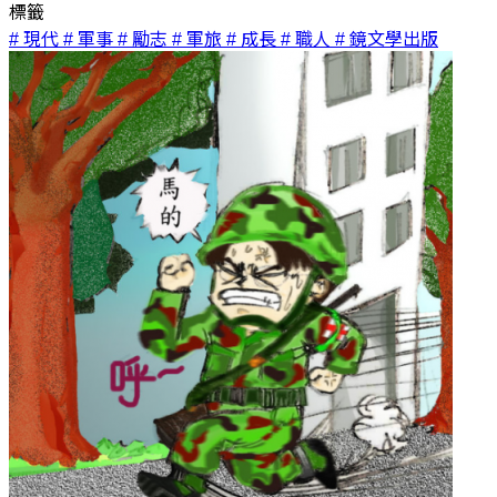
標籤
# 現代
# 軍事
# 勵志
# 軍旅
# 成長
# 職人
# 鏡文學出版