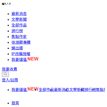
最新消息
文學新聞
全部作品
排行榜
焦點作家
徐淑卿專欄
鏡出版
IP改編授權
我要儲值
我要收費
登入/註冊
我要儲值
全部作品
最新消息
文學新聞
排行榜
焦點
首頁