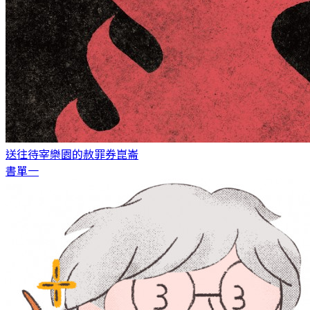
送往待宰樂園的赦罪券
崑崙
書單一