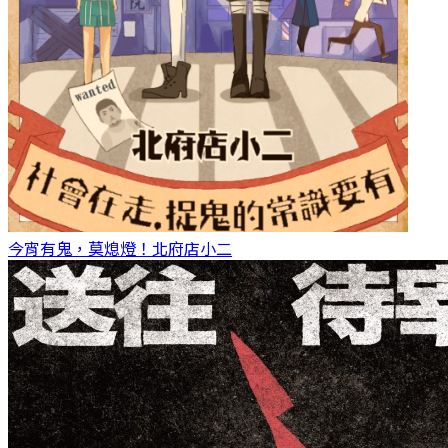
今宵有鬼，莫熄燈！
北府店小二