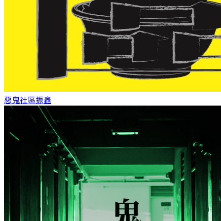
惡鬼社區
振鑫