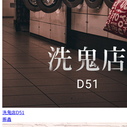
洗鬼店
D51
振鑫