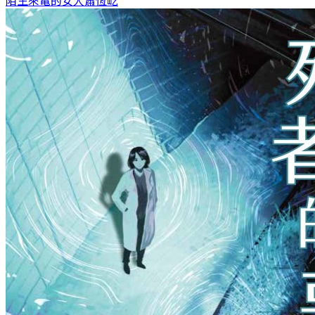
陌生來電的女人
蕭恆屹