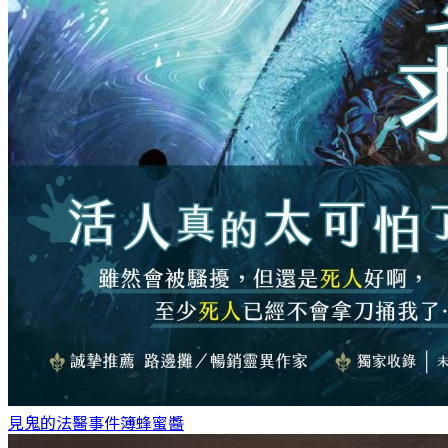
見鬼的法醫事件簿
蜂蜜醬