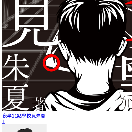
夜半11點學校見
朱夏
1