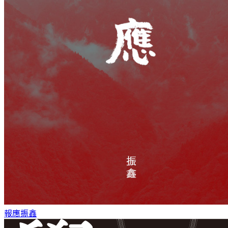
報應
振鑫