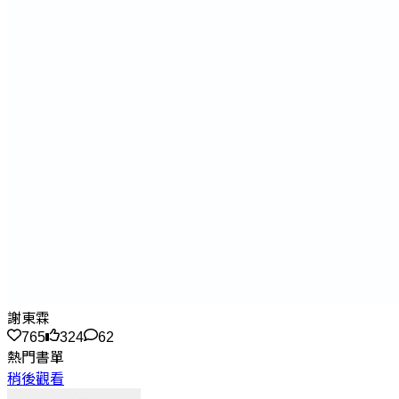
謝東霖
765
324
62
熱門書單
稍後觀看