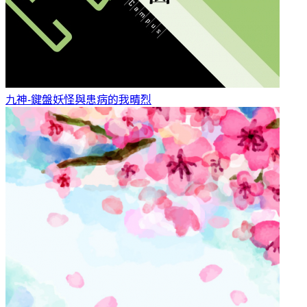
九神-鍵盤妖怪與患病的我
晴烈