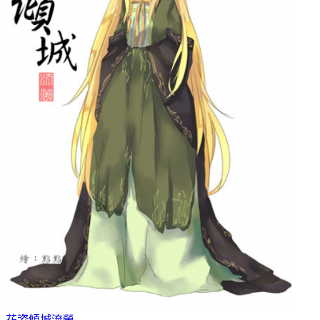
花姿傾城
流螢