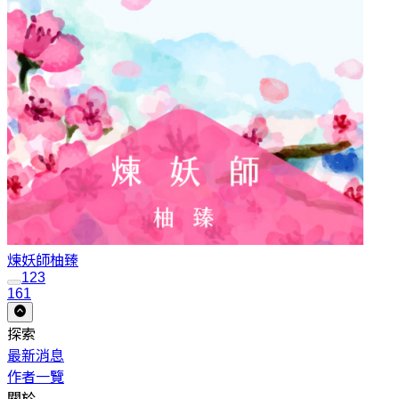
煉妖師
柚臻
1
2
3
161
探索
最新消息
作者一覽
關於