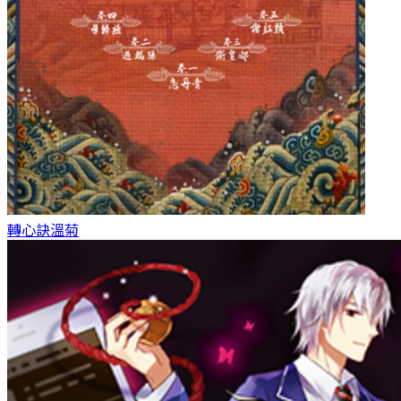
轉心訣
溫菊