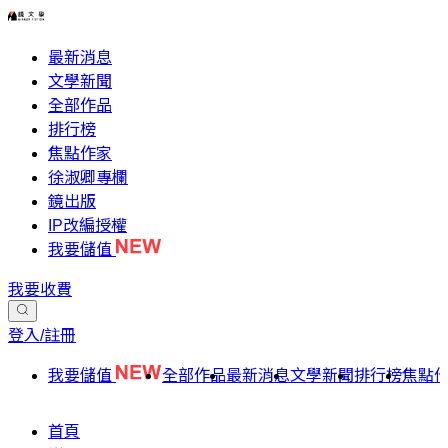
最新消息
文學新聞
全部作品
排行榜
焦點作家
徐淑卿專欄
鏡出版
IP改編授權
我要儲值
我要收費
登入/註冊
我要儲值
全部作品
最新消息
文學新聞
排行榜
焦點
首頁