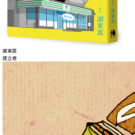
謝東霖
建立者