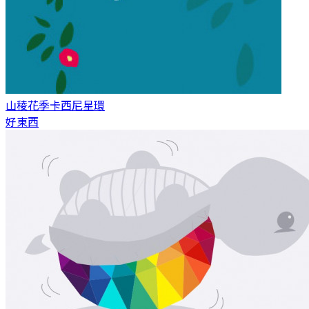
山稜花季
卡西尼星環
好東西