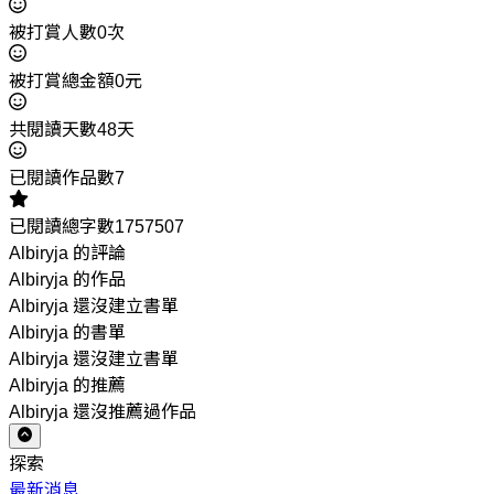
被打賞人數0次
被打賞總金額0元
共閱讀天數48天
已閱讀作品數7
已閱讀總字數1757507
Albiryja 的評論
Albiryja 的作品
Albiryja 還沒建立書單
Albiryja 的書單
Albiryja 還沒建立書單
Albiryja 的推薦
Albiryja 還沒推薦過作品
探索
最新消息