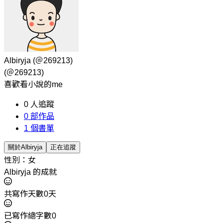
Albiryja
(＠269213)
(＠269213)
喜歡看小說的me
0
人追蹤
0
部作品
1
個書單
關於Albiryja
正在追蹤
性別：女
Albiryja 的成就
共寫作天數0天
已寫作總字數0