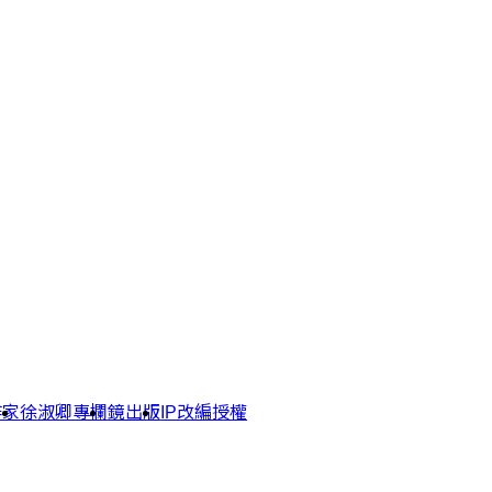
作家
徐淑卿專欄
鏡出版
IP改編授權