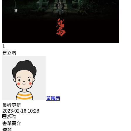
1
建立者
黃曉茜
最近更新
2023-02-16 10:28
2
0
書單簡介
標籤