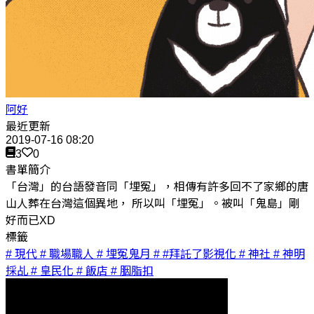
阿好
最近更新
2019-07-16 08:20
3
0
書單簡介
「台灣」的台語發音同「埋冤」，相傳有許多回不了家鄉的唐
山人葬在台灣這個異地， 所以叫「埋冤」。被叫「鬼島」剛
好而已XD
標籤
# 現代
# 職場職人
# 埋冤鬼月
# #拜託了影視化
# 神社
# 神明
採乩
# 皇民化
# 飯店
# 胭脂扣