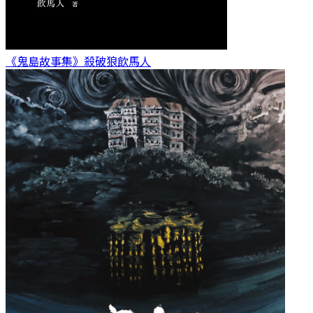
《鬼島故事集》殺破狼
飲馬人