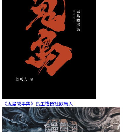
《鬼島故事集》長生禮儀社
飲馬人