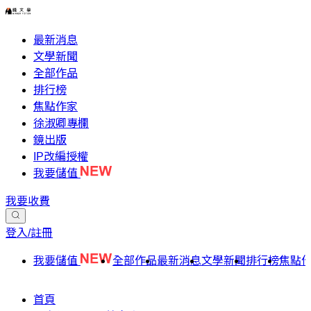
最新消息
文學新聞
全部作品
排行榜
焦點作家
徐淑卿專欄
鏡出版
IP改編授權
我要儲值
我要收費
登入/註冊
我要儲值
全部作品
最新消息
文學新聞
排行榜
焦點
首頁