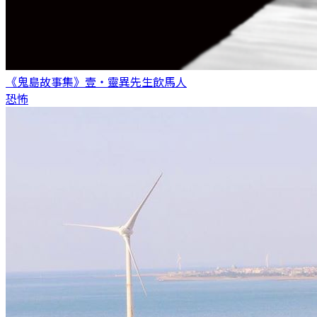
《鬼島故事集》壹・靈異先生
飲馬人
恐怖