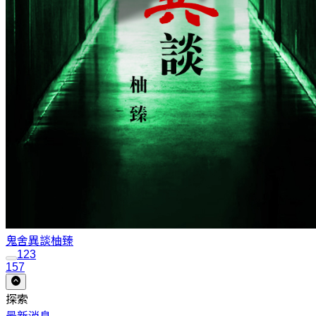
鬼舍異談
柚臻
1
2
3
157
探索