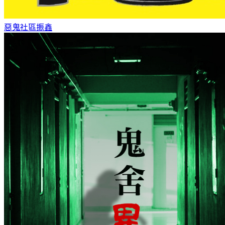
惡鬼社區
振鑫