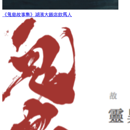
《鬼島故事集》湖濱大飯店
飲馬人