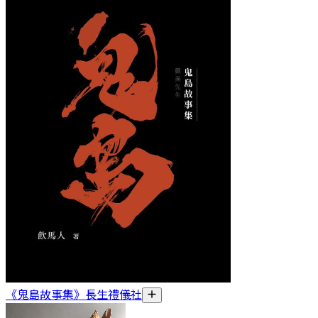
《鬼島故事集》長生禮儀社