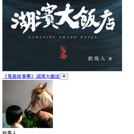
《鬼島故事集》湖濱大飯店
飲馬人