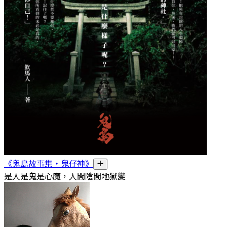
《鬼島故事集・鬼仔神》
是人是鬼是心魔，人間陰間地獄變