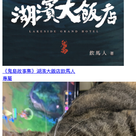
《鬼島故事集》湖濱大飯店
飲馬人
專屬