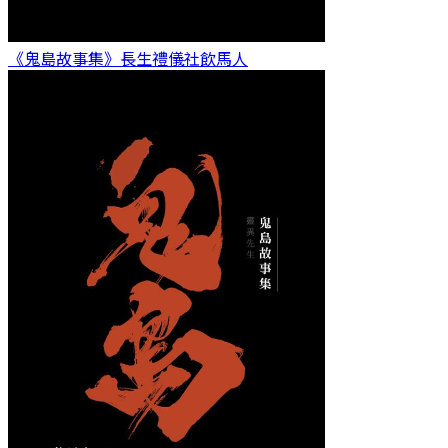
《鬼島故事集》長生禮儀社
飲馬人