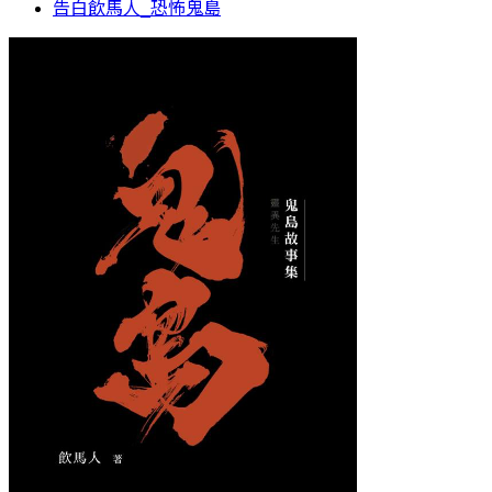
告白飲馬人_恐怖鬼島