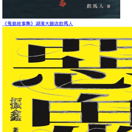
《鬼島故事集》湖濱大飯店
飲馬人