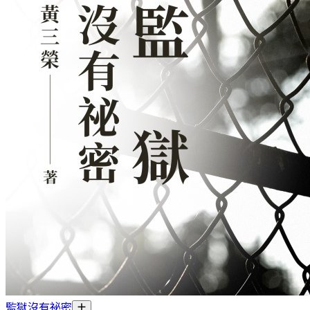
監獄沒有祕密