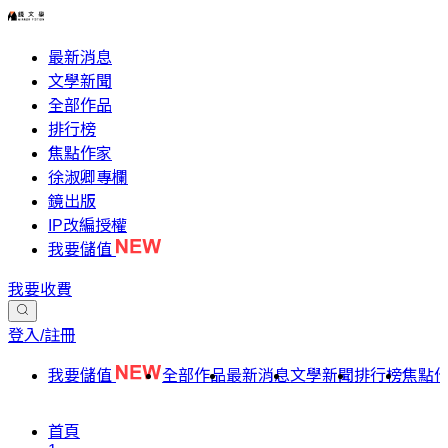
最新消息
文學新聞
全部作品
排行榜
焦點作家
徐淑卿專欄
鏡出版
IP改編授權
我要儲值
我要收費
登入/註冊
我要儲值
全部作品
最新消息
文學新聞
排行榜
焦點
首頁