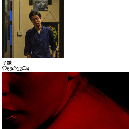
子謙
63
12
4