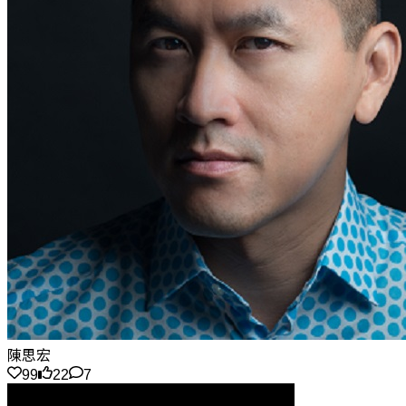
陳思宏
99
22
7