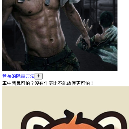
營長的除靈方法
軍中鬧鬼可怕？沒有什麼比不能放假更可怕！