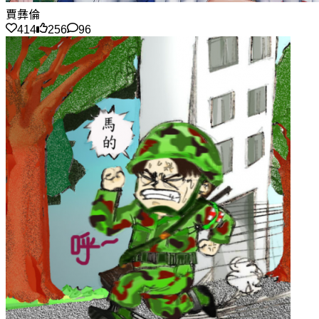
賈彝倫
414
256
96