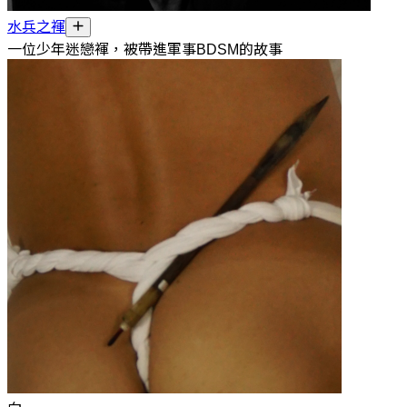
水兵之褌
一位少年迷戀褌，被帶進軍事BDSM的故事