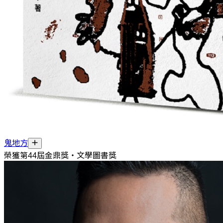
鬼地方
榮獲第44屆金鼎獎‧文學圖書獎