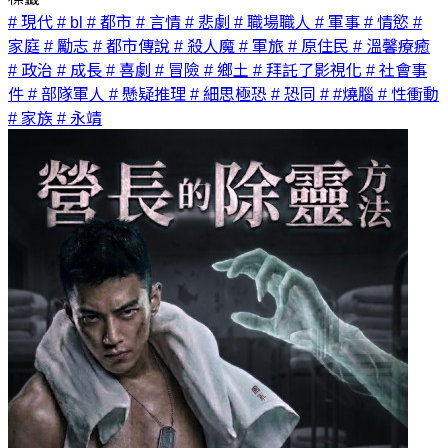
# 現代
# bl
# 都市
# 言情
# 悲劇
# 職場職人
# 軍事
# 情慾
#
家庭
# 勵志
# 都市傳說
# 殺人魔
# 軍旅
# 原住民
# 溫馨療癒
# 政治
# 成長
# 喜劇
# 冒險
# 鄉土
# 拜託了影視化
# 社會事
件
# 部隊軍人
# 懸疑推理
# 細思極恐
# 恐同
# #燒腦
# 性衝動
# 家族
# 永靖