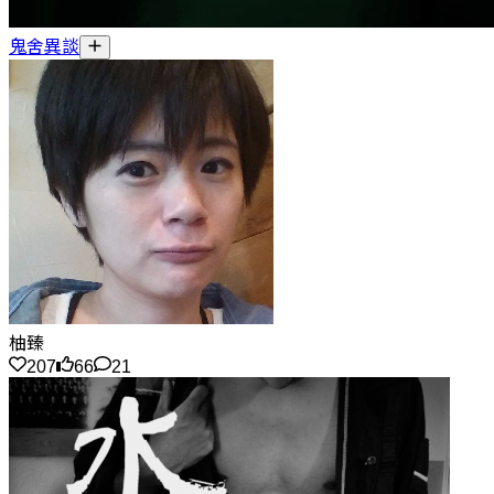
鬼舍異談
柚臻
207
66
21