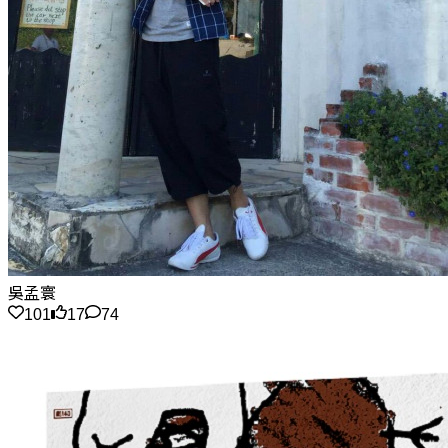
吳孟寰
101
17
74