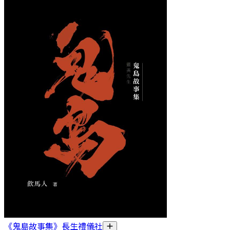
《鬼島故事集》長生禮儀社