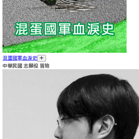
混蛋國軍血淚史
中華民國 志願役 冒險