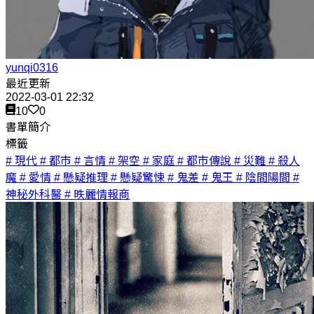
yunqi0316
最近更新
2022-03-01 22:32
10
0
書單簡介
標籤
# 現代
# 都市
# 言情
# 架空
# 家庭
# 都市傳說
# 災難
# 殺人
魔
# 愛情
# 懸疑推理
# 懸疑驚悚
# 鬼差
# 鬼王
# 陰間陽間
#
神秘外科醫
# 昳麗情報商