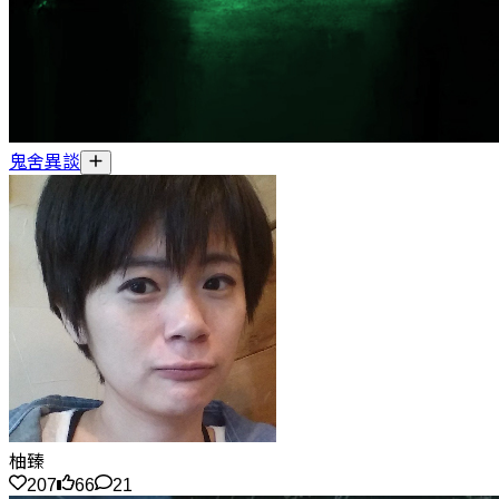
鬼舍異談
柚臻
207
66
21