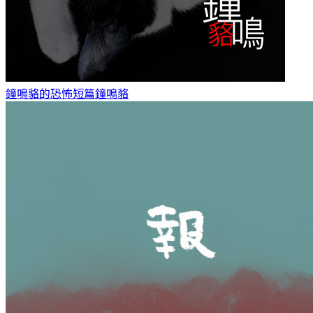
鐘鳴貉的恐怖短篇
鐘鳴貉