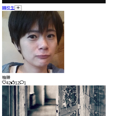
轉校生
柚臻
42
12
1