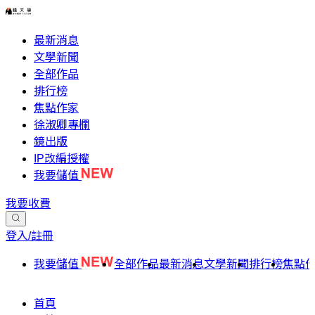
最新消息
文學新聞
全部作品
排行榜
焦點作家
徐淑卿專欄
鏡出版
IP改編授權
我要儲值
我要收費
登入/註冊
我要儲值
全部作品
最新消息
文學新聞
排行榜
焦點
首頁