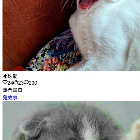
冰殊靛
24
23
290
熱門書單
鬼故事