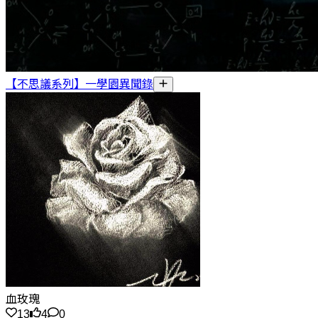
【不思議系列】一學園異聞錄
血玫瑰
13
4
0