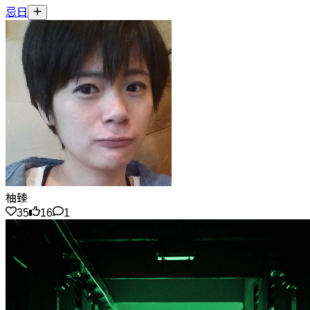
忌日
柚臻
35
16
1