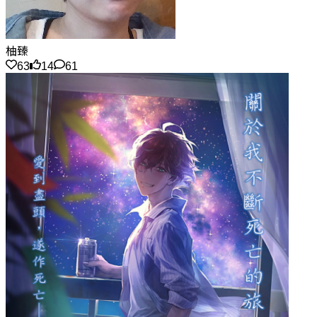
柚臻
63
14
61