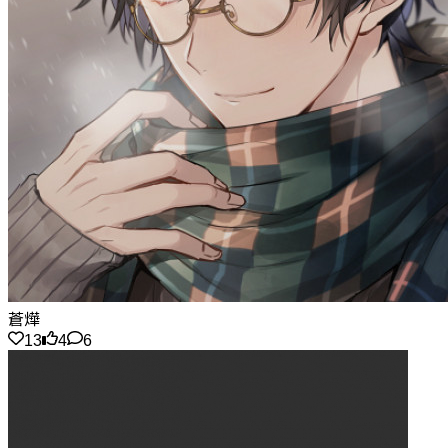
蒼燁
13
4
6