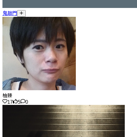
鬼敲門
柚臻
17
5
0