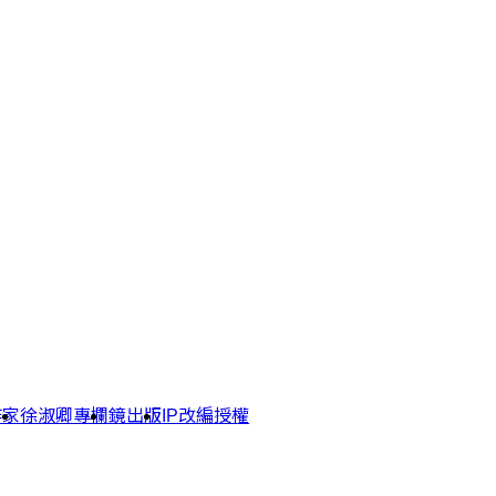
作家
徐淑卿專欄
鏡出版
IP改編授權