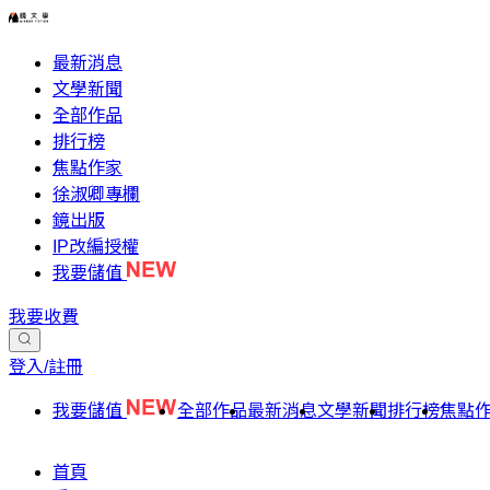
最新消息
文學新聞
全部作品
排行榜
焦點作家
徐淑卿專欄
鏡出版
IP改編授權
我要儲值
我要收費
登入/註冊
我要儲值
全部作品
最新消息
文學新聞
排行榜
焦點
首頁