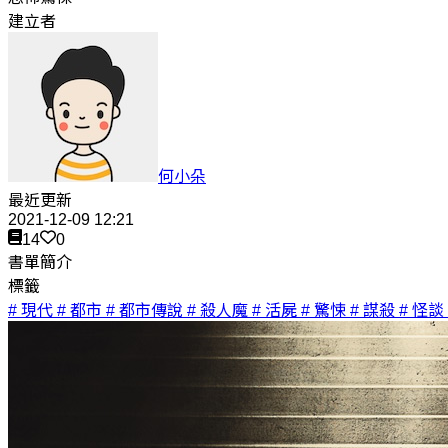
建立者
何小朵
最近更新
2021-12-09 12:21
14
0
書單簡介
標籤
# 現代
# 都市
# 都市傳說
# 殺人魔
# 活屍
# 驚悚
# 謀殺
# 怪談