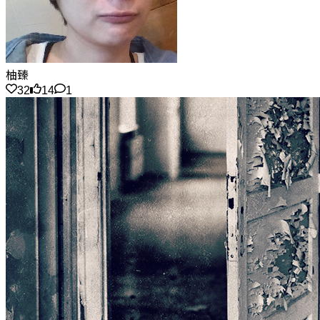
柚臻
32
14
1