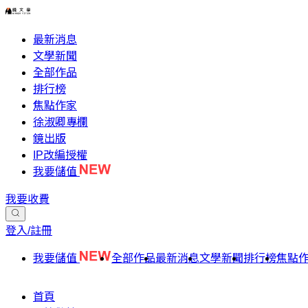
最新消息
文學新聞
全部作品
排行榜
焦點作家
徐淑卿專欄
鏡出版
IP改編授權
我要儲值
我要收費
登入/註冊
我要儲值
全部作品
最新消息
文學新聞
排行榜
焦點
首頁