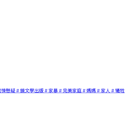
驚悚懸疑
# 鏡文學出版
# 家暴
# 完美家庭
# 媽媽
# 家人
# 犧牲