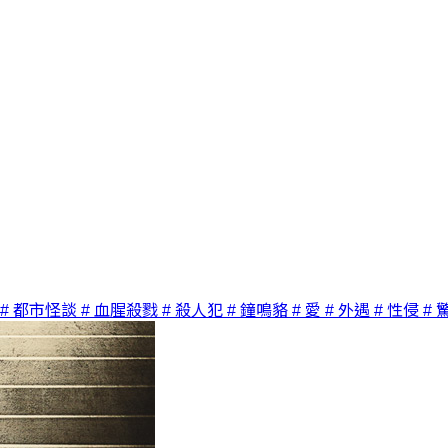
# 都市怪談
# 血腥殺戮
# 殺人犯
# 鐘鳴貉
# 愛
# 外遇
# 性侵
# 