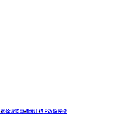
作家
徐淑卿專欄
鏡出版
IP改編授權