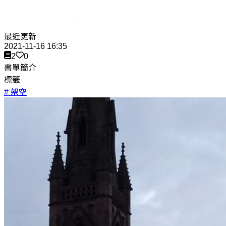
最近更新
2021-11-16 16:35
2
0
書單簡介
標籤
# 架空