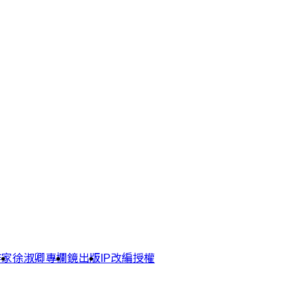
作家
徐淑卿專欄
鏡出版
IP改編授權