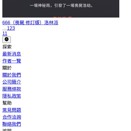
666（喪屍 修訂版）
洛林派
1
2
3
11
探索
最新消息
作者一覽
關於
關於我們
公司簡介
服務條款
隱私政策
幫助
常見問題
合作洽詢
聯絡我們