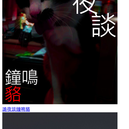
詭夜談
鐘鳴貉