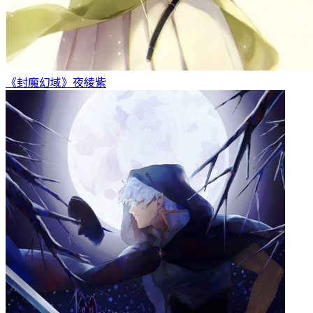
《封魔幻域》
夜綾紫