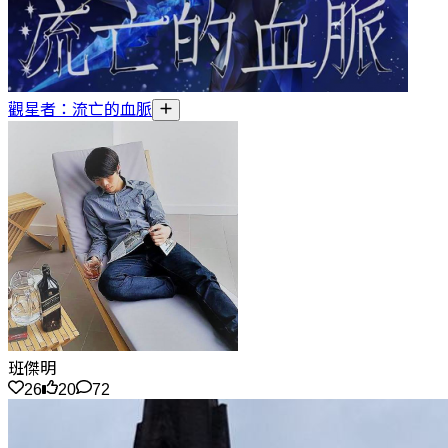
觀星者：流亡的血脈
班傑明
26
20
72