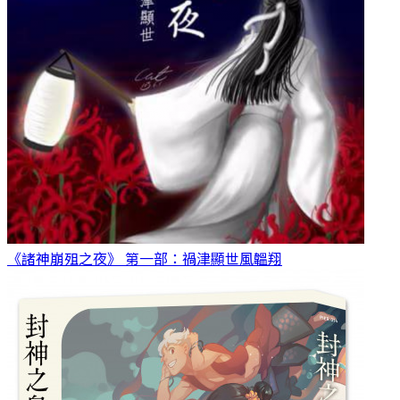
《諸神崩殂之夜》 第一部：禍津顯世
風韞翔