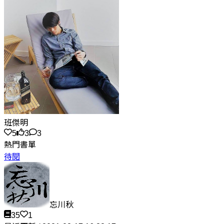
班傑明
5
3
3
熱門書單
待閱
忘川秋
35
1