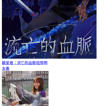
觀星者：流亡的血脈
班傑明
友書