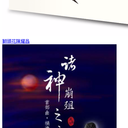
獅頭花
陳耀昌