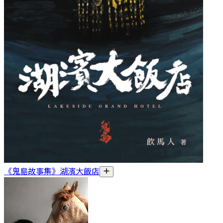
《鬼島故事集》湖濱大飯店