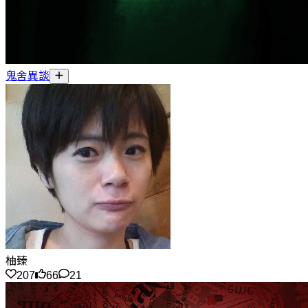
鬼舍異談
柚臻
207
66
21