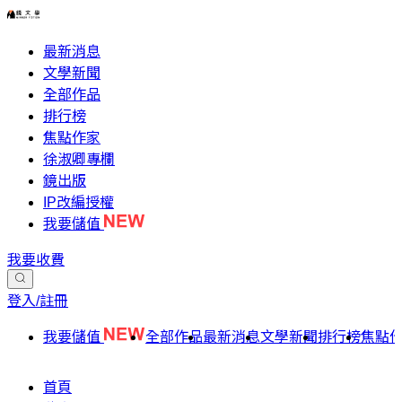
最新消息
文學新聞
全部作品
排行榜
焦點作家
徐淑卿專欄
鏡出版
IP改編授權
我要儲值
我要收費
登入/註冊
我要儲值
全部作品
最新消息
文學新聞
排行榜
焦點
首頁