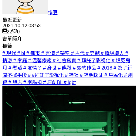
惜豆
最近更新
2021-10-12 03:53
22
0
書單簡介
標籤
# 現代
# bl
# 都市
# 言情
# 架空
# 古代
# 穿越
# 職場職人
#
情慾
# 家庭
# 溫馨療癒
# 社會寫實
# 拜託了影視化
# 埋冤鬼
月
# 懸疑
# 友情？
# 身世
# 謀殺
# 簽約作品
# 2018
# 為了新
聞不擇手段
# #拜託了影視化
# 神社
# 神明採乩
# 皇民化
# 創
傷
# 飯店
# 胭脂扣
# 原創BL
# lgbt