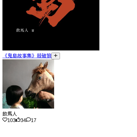
《鬼島故事集》殺破狼
飲馬人
103
34
17