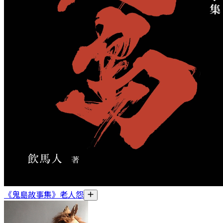
《鬼島故事集》老人怨