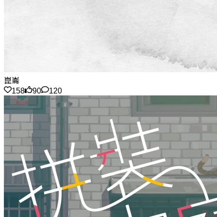
崑崙
158
90
120