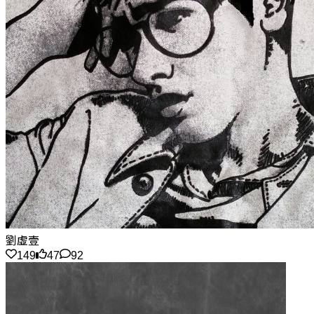
劉虛壹
149
47
92