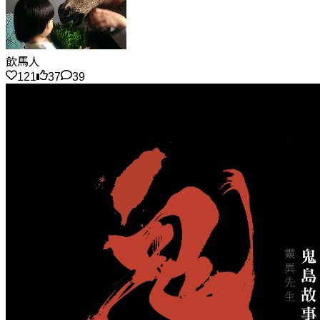
飲馬人
121
37
39