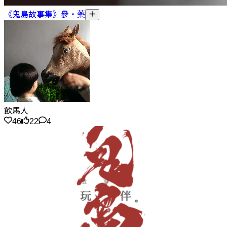
《鬼島故事集》參・藥
飲馬人
46
22
4