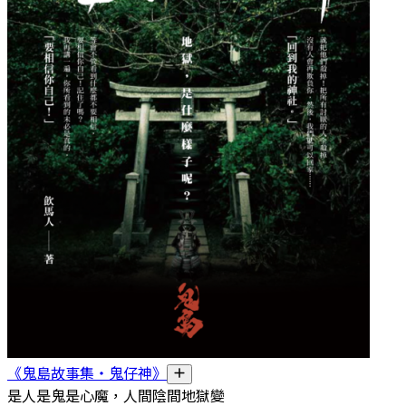
《鬼島故事集・鬼仔神》
是人是鬼是心魔，人間陰間地獄變