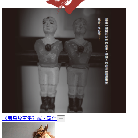
《鬼島故事集》貳・玩伴