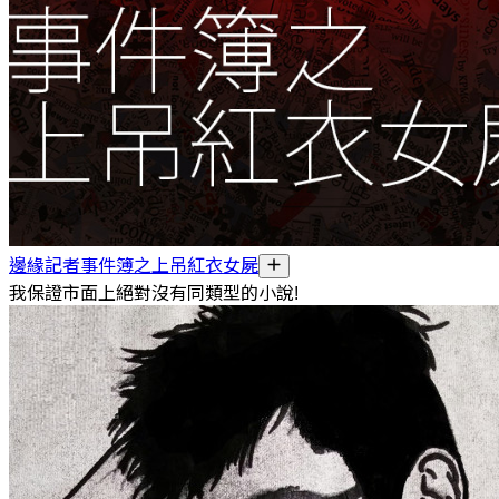
邊緣記者事件簿之上吊紅衣女屍
我保證市面上絕對沒有同類型的小說!