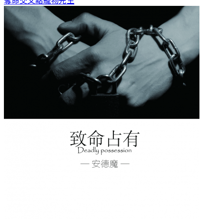
奪命交叉點
寵物先生