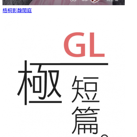
梧桐影
馥閒庭