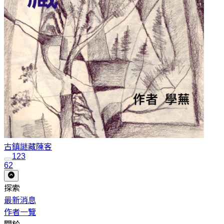
古鎮謎藏
陳客
1
2
3
62
探索
最新消息
作者一覽