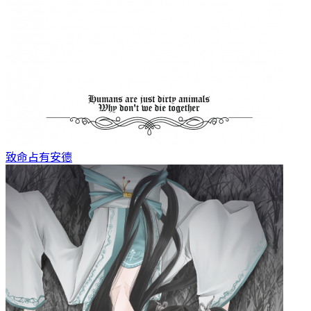
致命占有
安德