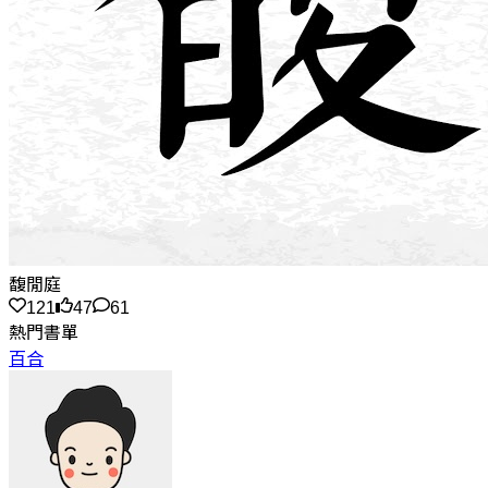
馥閒庭
121
47
61
熱門書單
百合