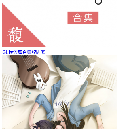
GL極短篇合集
馥閒庭