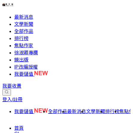
最新消息
文學新聞
全部作品
排行榜
焦點作家
徐淑卿專欄
鏡出版
IP改編授權
我要儲值
我要收費
登入/註冊
我要儲值
全部作品
最新消息
文學新聞
排行榜
焦點
首頁