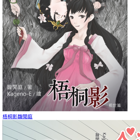
梧桐影
馥閒庭