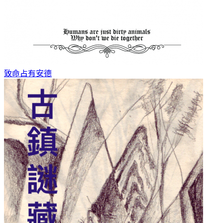
致命占有
安德