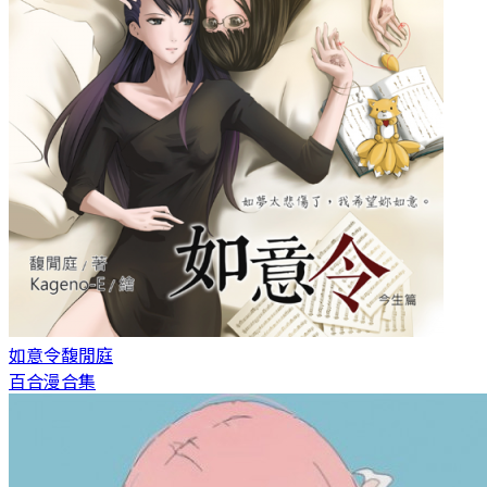
如意令
馥閒庭
百合漫合集