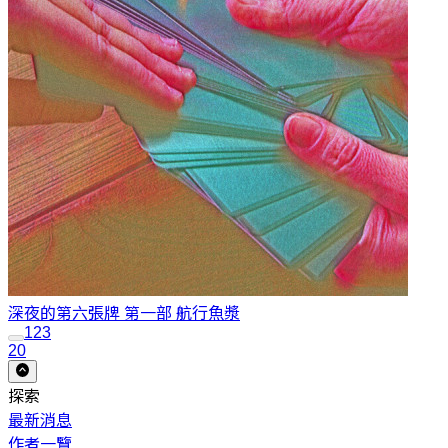
深夜的第六張牌 第一部 航行
魚漿
1
2
3
20
探索
最新消息
作者一覽