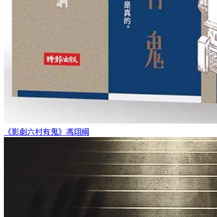
《影劇六村有鬼》
馮翊綱