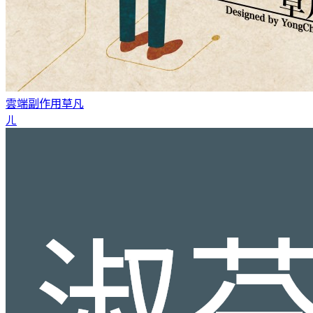
雲端副作用
草凡
ㄦ