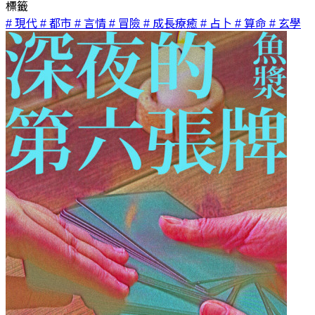
標籤
# 現代
# 都市
# 言情
# 冒險
# 成長療癒
# 占卜
# 算命
# 玄學