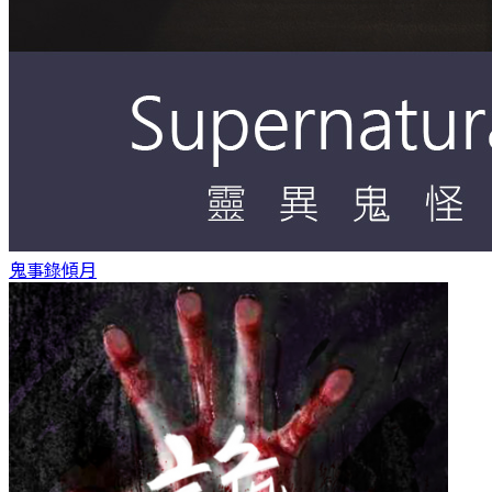
鬼事錄
傾月