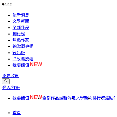
最新消息
文學新聞
全部作品
排行榜
焦點作家
徐淑卿專欄
鏡出版
IP改編授權
我要儲值
我要收費
登入/註冊
我要儲值
全部作品
最新消息
文學新聞
排行榜
焦點
首頁