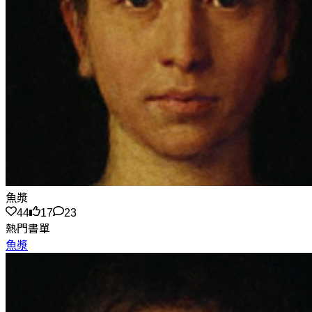
魚漿
44
17
23
熱門書單
魚漿